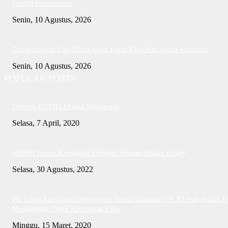
Festifal Internasional
Senin, 10 Agustus, 2026
Tim Gabungan Tiga Bulan Awasi Kapal King Sun angkut Kentamin
Senin, 10 Agustus, 2026
POPULAR POSTS
Dampak COVID-19 bagi Masyarakat
Selasa, 7 April, 2020
Jefridin Terima Kunjungan Delegasi Vietnam People’s Navy
Selasa, 30 Agustus, 2022
PH Erlina Klarifikasi Ombudsman Terkait Jawaban OJK RI Asal-Asalan D
Mengandung Unsur Keterangan Palsu
Minggu, 15 Maret, 2020