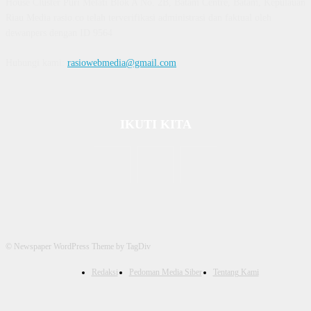
House Cluster Puri Melati Blok A No. 2B, Batam Centre, Batam, Kepulauan
Riau Media rasio.co telah terverifikasi administrasi dan faktual oleh
dewanpers dengan ID 9564
Hubungi kami:
rasiowebmedia@gmail.com
IKUTI KITA
© Newspaper WordPress Theme by TagDiv
Redaksi
Pedoman Media Siber
Tentang Kami