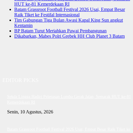
HUT ke-81 Kemerdekaan RI
Batam Grassroot Football Festival 2026 Usai, Empat Besar
Raik Tiket ke Festifal Internasional
Tim Gabungan Tiga Bulan Awasi Kapal King Sun angkut
Kentamin
BP Batam Turut Meriahkan Pawai Pembangunan
Dikabarkan, Mabes Polri Grebek HH Club Planet 3 Batam
EDITOR PICKS
Sekda Lingga Hadiri Pelepasan Lomba Gerak Jalan, Semarak HUT ke-81
Kemerdekaan RI
Senin, 10 Agustus, 2026
Batam Grassroot Football Festival 2026 Usai, Empat Besar Raik Tiket ke