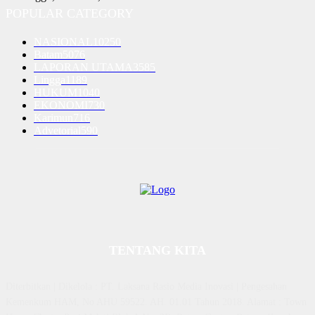
POPULAR CATEGORY
NASIONAL
10250
Batam
5076
LAPORAN UTAMA
3585
Lingga
1189
HUKUM
1040
EKONOMI
730
Karimun
716
Advetorial
590
TENTANG KITA
Diterbitkan | Dikelola : PT. Laksana Rasio Media Inovasi | Pengesahan
Kemenkum HAM, No AHU 59522. AH. 01.01 Tahun 2018. Alamat : Town