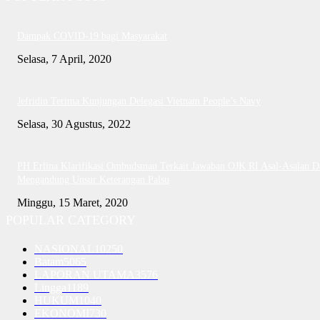
Dampak COVID-19 bagi Masyarakat
Selasa, 7 April, 2020
Jefridin Terima Kunjungan Delegasi Vietnam People’s Navy
Selasa, 30 Agustus, 2022
PH Erlina Klarifikasi Ombudsman Terkait Jawaban OJK RI Asal-Asalan D
Mengandung Unsur Keterangan Palsu
Minggu, 15 Maret, 2020
POPULAR CATEGORY
NASIONAL
10250
Batam
5065
LAPORAN UTAMA
3576
Lingga
1189
HUKUM
1040
EKONOMI
730