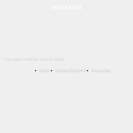
IKUTI KITA
© Newspaper WordPress Theme by TagDiv
Redaksi
Pedoman Media Siber
Tentang Kami