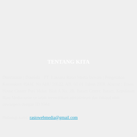
TENTANG KITA
Diterbitkan | Dikelola : PT. Laksana Rasio Media Inovasi | Pengesahan
Kemenkum HAM, No AHU 59522. AH. 01.01 Tahun 2018. Alamat : Town
House Cluster Puri Melati Blok A No. 2B, Batam Centre, Batam, Kepulauan
Riau Media rasio.co telah terverifikasi administrasi dan faktual oleh
dewanpers dengan ID 9564
Hubungi kami:
rasiowebmedia@gmail.com