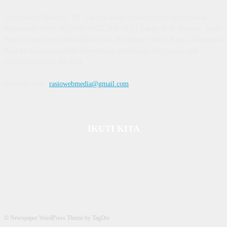
Diterbitkan | Dikelola : PT. Laksana Rasio Media Inovasi | Pengesahan
Kemenkum HAM, No AHU 59522. AH. 01.01 Tahun 2018. Alamat : Town
House Cluster Puri Melati Blok A No. 2B, Batam Centre, Batam, Kepulauan
Riau Media rasio.co telah terverifikasi administrasi dan faktual oleh
dewanpers dengan ID 9564
Hubungi kami:
rasiowebmedia@gmail.com
IKUTI KITA
© Newspaper WordPress Theme by TagDiv