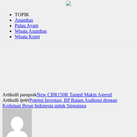
TOPIK
Anambas
Pulau Ayam
Wisata Anambas
Wisata Kepri
Artikulli paraprak
New CBR150R Tampil Makin Agresif
Artikulli tjetër
Potensi Investasi, BP Batam Audiensi dengan
Kedutaan Besar Indonesia untuk Singapura