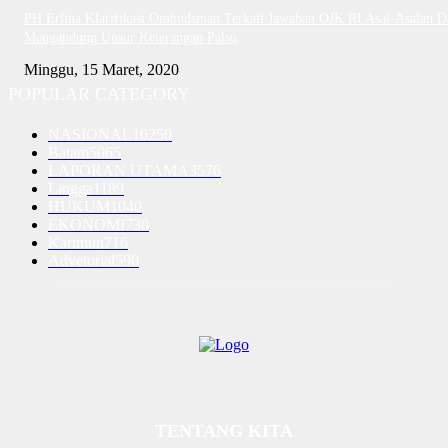
PH Erlina Klarifikasi Ombudsman Terkait Jawaban OJK RI Asal-Asalan D
Mengandung Unsur Keterangan Palsu
Minggu, 15 Maret, 2020
POPULAR CATEGORY
NASIONAL
10250
Batam
5065
LAPORAN UTAMA
3576
Lingga
1189
HUKUM
1040
EKONOMI
730
Karimun
716
Advetorial
590
TENTANG KITA