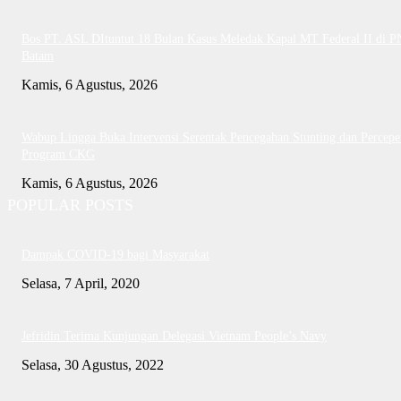
Bos PT. ASL DItuntut 18 Bulan Kasus Meledak Kapal MT Federal II di P
Batam
Kamis, 6 Agustus, 2026
Wabup Lingga Buka Intervensi Serentak Pencegahan Stunting dan Percepe
Program CKG
Kamis, 6 Agustus, 2026
POPULAR POSTS
Dampak COVID-19 bagi Masyarakat
Selasa, 7 April, 2020
Jefridin Terima Kunjungan Delegasi Vietnam People’s Navy
Selasa, 30 Agustus, 2022