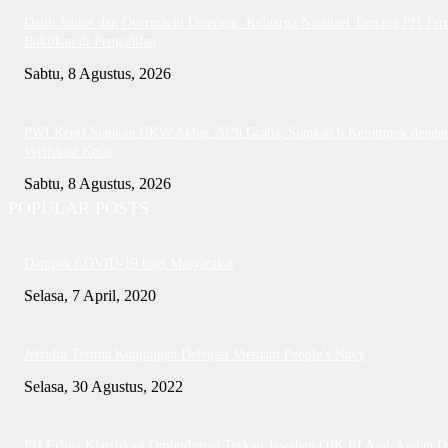
Dalih Junior dan Overmacht Diserang: Keluarga Natanael Tantang PH Te
Buktikan di Pengadilan
Sabtu, 8 Agustus, 2026
PWI Kepri Siapkan UKW Akbar 2026 Gratis, Siapkan 6 Kelompok denga
Verifikasi Ketat
Sabtu, 8 Agustus, 2026
POPULAR POSTS
Dampak COVID-19 bagi Masyarakat
Selasa, 7 April, 2020
Jefridin Terima Kunjungan Delegasi Vietnam People’s Navy
Selasa, 30 Agustus, 2022
PH Erlina Klarifikasi Ombudsman Terkait Jawaban OJK RI Asal-Asalan D