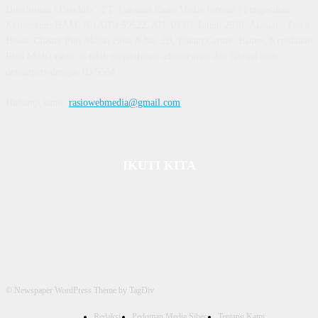
Diterbitkan | Dikelola : PT. Laksana Rasio Media Inovasi | Pengesahan
Kemenkum HAM, No AHU 59522. AH. 01.01 Tahun 2018. Alamat : Town
House Cluster Puri Melati Blok A No. 2B, Batam Centre, Batam, Kepulauan
Riau Media rasio.co telah terverifikasi administrasi dan faktual oleh
dewanpers dengan ID 9564
Hubungi kami:
rasiowebmedia@gmail.com
IKUTI KITA
© Newspaper WordPress Theme by TagDiv
Redaksi
Pedoman Media Siber
Tentang Kami