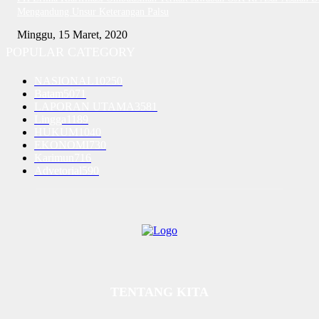
Mengandung Unsur Keterangan Palsu
Minggu, 15 Maret, 2020
POPULAR CATEGORY
NASIONAL
10250
Batam
5071
LAPORAN UTAMA
3581
Lingga
1189
HUKUM
1040
EKONOMI
730
Karimun
716
Advetorial
590
TENTANG KITA