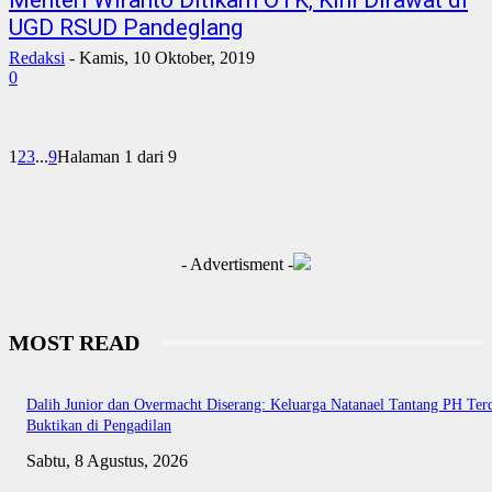
Menteri Wiranto Ditikam OTK, Kini Dirawat di
UGD RSUD Pandeglang
Redaksi
-
Kamis, 10 Oktober, 2019
0
1
2
3
...
9
Halaman 1 dari 9
- Advertisment -
MOST READ
Dalih Junior dan Overmacht Diserang: Keluarga Natanael Tantang PH Te
Buktikan di Pengadilan
Sabtu, 8 Agustus, 2026