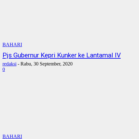
BAHARI
Pjs Gubernur Kepri Kunker ke Lantamal IV
redaksi
-
Rabu, 30 September, 2020
0
BAHARI