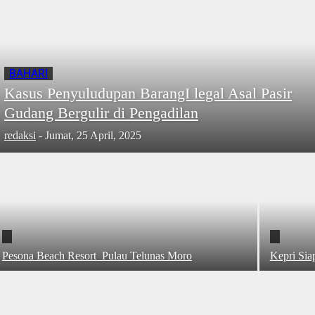
BAHARI
Kasus Penyuludupan BarangI legal Asal Pasir
Gudang Bergulir di Pengadilan
redaksi
-
Jumat, 25 April, 2025
Pesona Beach Resort Pulau Telunas Moro
Kepri Sia