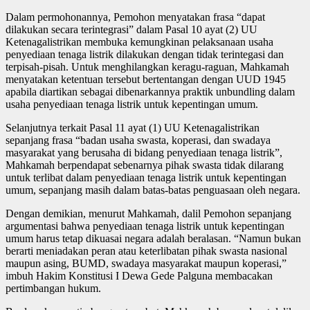
Dalam permohonannya, Pemohon menyatakan frasa “dapat
dilakukan secara terintegrasi” dalam Pasal 10 ayat (2) UU
Ketenagalistrikan membuka kemungkinan pelaksanaan usaha
penyediaan tenaga listrik dilakukan dengan tidak terintegasi dan
terpisah-pisah. Untuk menghilangkan keragu-raguan, Mahkamah
menyatakan ketentuan tersebut bertentangan dengan UUD 1945
apabila diartikan sebagai dibenarkannya praktik unbundling dalam
usaha penyediaan tenaga listrik untuk kepentingan umum.
Selanjutnya terkait Pasal 11 ayat (1) UU Ketenagalistrikan
sepanjang frasa “badan usaha swasta, koperasi, dan swadaya
masyarakat yang berusaha di bidang penyediaan tenaga listrik”,
Mahkamah berpendapat sebenarnya pihak swasta tidak dilarang
untuk terlibat dalam penyediaan tenaga listrik untuk kepentingan
umum, sepanjang masih dalam batas-batas penguasaan oleh negara.
Dengan demikian, menurut Mahkamah, dalil Pemohon sepanjang
argumentasi bahwa penyediaan tenaga listrik untuk kepentingan
umum harus tetap dikuasai negara adalah beralasan. “Namun bukan
berarti meniadakan peran atau keterlibatan pihak swasta nasional
maupun asing, BUMD, swadaya masyarakat maupun koperasi,”
imbuh Hakim Konstitusi I Dewa Gede Palguna membacakan
pertimbangan hukum.