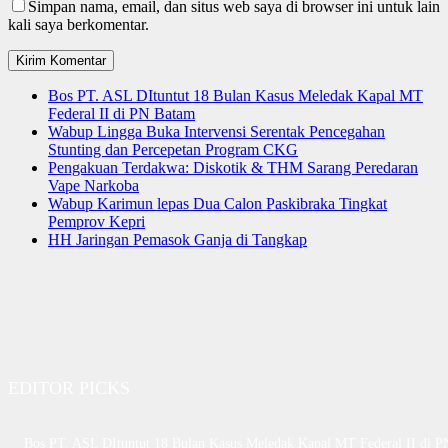
Simpan nama, email, dan situs web saya di browser ini untuk lain
kali saya berkomentar.
Bos PT. ASL DItuntut 18 Bulan Kasus Meledak Kapal MT
Federal II di PN Batam
Wabup Lingga Buka Intervensi Serentak Pencegahan
Stunting dan Percepetan Program CKG
Pengakuan Terdakwa: Diskotik & THM Sarang Peredaran
Vape Narkoba
Wabup Karimun lepas Dua Calon Paskibraka Tingkat
Pemprov Kepri
HH Jaringan Pemasok Ganja di Tangkap
EDITOR PICKS
Bos PT. ASL DItuntut 18 Bulan Kasus Meledak Kapal MT Federal II di P