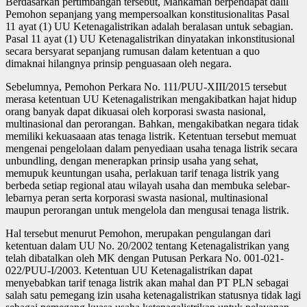
Berdasarkan pertimbangan tersebut, Mahkamah berpendapat dalil
Pemohon sepanjang yang mempersoalkan konstitusionalitas Pasal
11 ayat (1) UU Ketenagalistrikan adalah beralasan untuk sebagian.
Pasal 11 ayat (1) UU Ketenagalistrikan dinyatakan inkonstitusional
secara bersyarat sepanjang rumusan dalam ketentuan a quo
dimaknai hilangnya prinsip penguasaan oleh negara.
Sebelumnya, Pemohon Perkara No. 111/PUU-XIII/2015 tersebut
merasa ketentuan UU Ketenagalistrikan mengakibatkan hajat hidup
orang banyak dapat dikuasai oleh korporasi swasta nasional,
multinasional dan perorangan. Bahkan, mengakibatkan negara tidak
memiliki kekuasaaan atas tenaga listrik. Ketentuan tersebut memuat
mengenai pengelolaan dalam penyediaan usaha tenaga listrik secara
unbundling, dengan menerapkan prinsip usaha yang sehat,
memupuk keuntungan usaha, perlakuan tarif tenaga listrik yang
berbeda setiap regional atau wilayah usaha dan membuka selebar-
lebarnya peran serta korporasi swasta nasional, multinasional
maupun perorangan untuk mengelola dan mengusai tenaga listrik.
Hal tersebut menurut Pemohon, merupakan pengulangan dari
ketentuan dalam UU No. 20/2002 tentang Ketenagalistrikan yang
telah dibatalkan oleh MK dengan Putusan Perkara No. 001-021-
022/PUU-I/2003. Ketentuan UU Ketenagalistrikan dapat
menyebabkan tarif tenaga listrik akan mahal dan PT PLN sebagai
salah satu pemegang izin usaha ketenagalistrikan statusnya tidak lagi