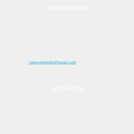
TENTANG KITA
Diterbitkan | Dikelola : PT. Laksana Rasio Media Inovasi | Pengesahan
Kemenkum HAM, No AHU 59522. AH. 01.01 Tahun 2018. Alamat : Town
House Cluster Puri Melati Blok A No. 2B, Batam Centre, Batam, Kepulauan
Riau Media rasio.co telah terverifikasi administrasi dan faktual oleh
dewanpers dengan ID 9564
Hubungi kami:
rasiowebmedia@gmail.com
IKUTI KITA