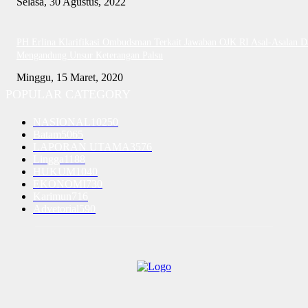
Selasa, 30 Agustus, 2022
PH Erlina Klarifikasi Ombudsman Terkait Jawaban OJK RI Asal-Asalan D
Mengandung Unsur Keterangan Palsu
Minggu, 15 Maret, 2020
POPULAR CATEGORY
NASIONAL
10250
Batam
5065
LAPORAN UTAMA
3576
Lingga
1188
HUKUM
1040
EKONOMI
730
Karimun
716
Advetorial
590