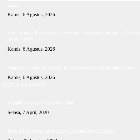
Batam
Kamis, 6 Agustus, 2026
Wabup Lingga Buka Intervensi Serentak Pencegahan Stunting dan Percepe
Program CKG
Kamis, 6 Agustus, 2026
Pengakuan Terdakwa: Diskotik & THM Sarang Peredaran Vape Narkoba
Kamis, 6 Agustus, 2026
POPULAR POSTS
Dampak COVID-19 bagi Masyarakat
Selasa, 7 April, 2020
Jefridin Terima Kunjungan Delegasi Vietnam People’s Navy