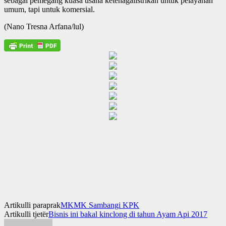
sebagai pemegang kuasa usaha ketenagalistrikan untuk pelayanan
umum, tapi untuk komersial.
(Nano Tresna Arfana/lul)
Artikulli paraprak
MKMK Sambangi KPK
Artikulli tjetër
Bisnis ini bakal kinclong di tahun Ayam Api 2017