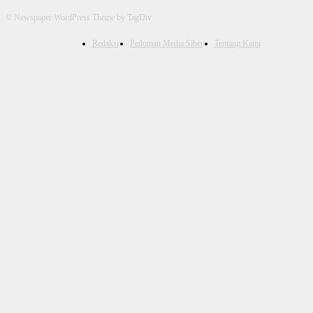
© Newspaper WordPress Theme by TagDiv
Redaksi
Pedoman Media Siber
Tentang Kami