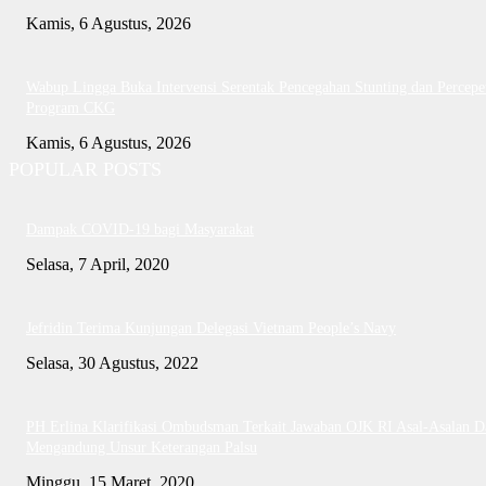
Kamis, 6 Agustus, 2026
Wabup Lingga Buka Intervensi Serentak Pencegahan Stunting dan Percepe
Program CKG
Kamis, 6 Agustus, 2026
POPULAR POSTS
Dampak COVID-19 bagi Masyarakat
Selasa, 7 April, 2020
Jefridin Terima Kunjungan Delegasi Vietnam People’s Navy
Selasa, 30 Agustus, 2022
PH Erlina Klarifikasi Ombudsman Terkait Jawaban OJK RI Asal-Asalan D
Mengandung Unsur Keterangan Palsu
Minggu, 15 Maret, 2020