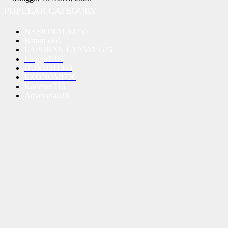
POPULAR CATEGORY
NASIONAL
10250
Batam
5065
LAPORAN UTAMA
3576
Lingga
1189
HUKUM
1040
EKONOMI
730
Karimun
716
Advetorial
590