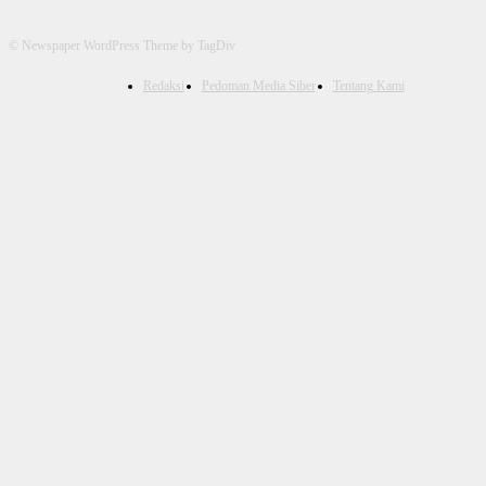
© Newspaper WordPress Theme by TagDiv
Redaksi
Pedoman Media Siber
Tentang Kami