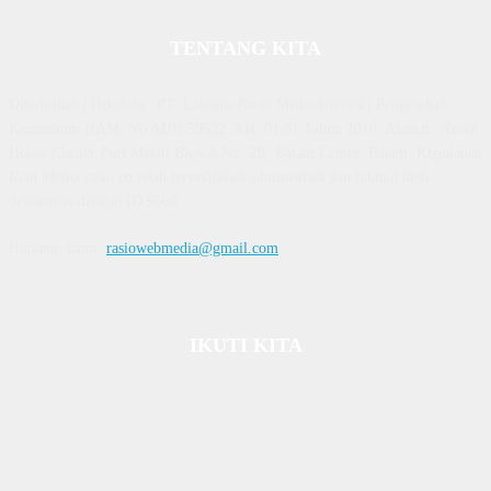
TENTANG KITA
Diterbitkan | Dikelola : PT. Laksana Rasio Media Inovasi | Pengesahan
Kemenkum HAM, No AHU 59522. AH. 01.01 Tahun 2018. Alamat : Town
House Cluster Puri Melati Blok A No. 2B, Batam Centre, Batam, Kepulauan
Riau Media rasio.co telah terverifikasi administrasi dan faktual oleh
dewanpers dengan ID 9564
Hubungi kami:
rasiowebmedia@gmail.com
IKUTI KITA