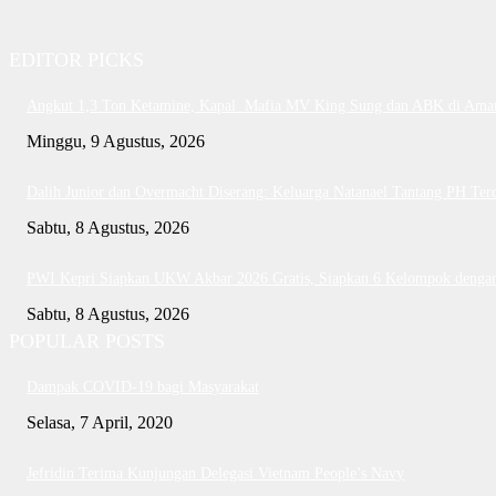
EDITOR PICKS
Angkut 1,3 Ton Ketamine, Kapal Mafia MV King Sung dan ABK di Ama
Minggu, 9 Agustus, 2026
Dalih Junior dan Overmacht Diserang: Keluarga Natanael Tantang PH Ter
Sabtu, 8 Agustus, 2026
PWI Kepri Siapkan UKW Akbar 2026 Gratis, Siapkan 6 Kelompok dengan 
Sabtu, 8 Agustus, 2026
POPULAR POSTS
Dampak COVID-19 bagi Masyarakat
Selasa, 7 April, 2020
Jefridin Terima Kunjungan Delegasi Vietnam People’s Navy