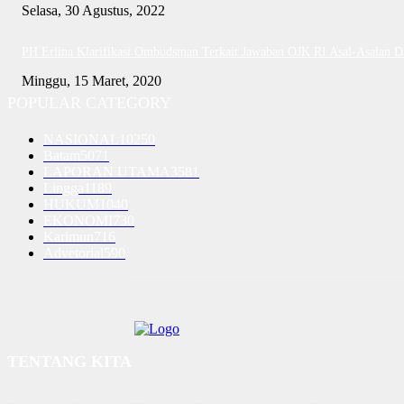
Selasa, 30 Agustus, 2022
PH Erlina Klarifikasi Ombudsman Terkait Jawaban OJK RI Asal-Asalan 
Minggu, 15 Maret, 2020
POPULAR CATEGORY
NASIONAL
10250
Batam
5071
LAPORAN UTAMA
3581
Lingga
1189
HUKUM
1040
EKONOMI
730
Karimun
716
Advetorial
590
TENTANG KITA