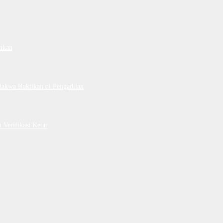
nkan
dakwa Buktikan di Pengadilan
Verifikasi Ketat