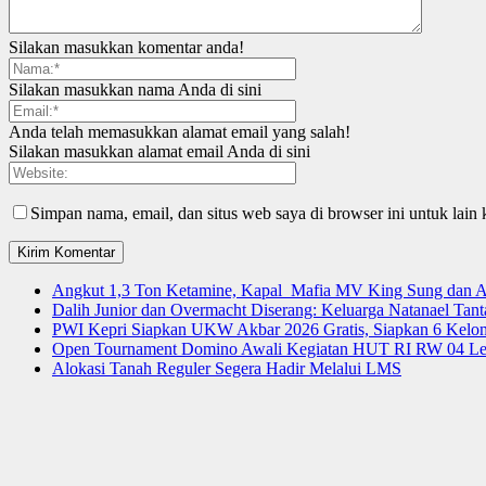
Silakan masukkan komentar anda!
Silakan masukkan nama Anda di sini
Anda telah memasukkan alamat email yang salah!
Silakan masukkan alamat email Anda di sini
Simpan nama, email, dan situs web saya di browser ini untuk lain 
Angkut 1,3 Ton Ketamine, Kapal Mafia MV King Sung dan
Dalih Junior dan Overmacht Diserang: Keluarga Natanael Tan
PWI Kepri Siapkan UKW Akbar 2026 Gratis, Siapkan 6 Kelomp
Open Tournament Domino Awali Kegiatan HUT RI RW 04 Le
Alokasi Tanah Reguler Segera Hadir Melalui LMS