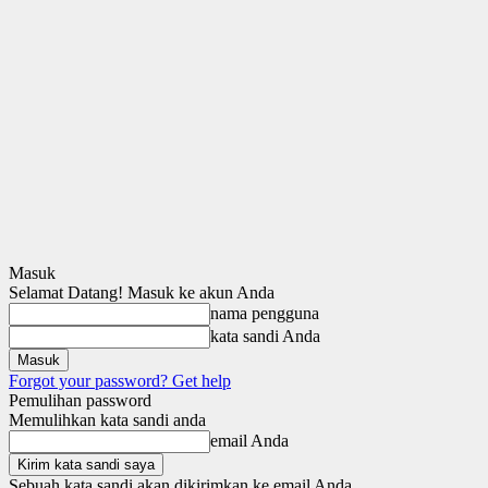
Masuk
Selamat Datang! Masuk ke akun Anda
nama pengguna
kata sandi Anda
Forgot your password? Get help
Pemulihan password
Memulihkan kata sandi anda
email Anda
Sebuah kata sandi akan dikirimkan ke email Anda.