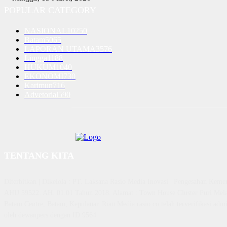
POPULAR CATEGORY
NASIONAL
10250
Batam
5065
LAPORAN UTAMA
3576
Lingga
1188
HUKUM
1040
EKONOMI
730
Karimun
716
Advetorial
590
TENTANG KITA
Diterbitkan | Dikelola : PT. Laksana Rasio Media Inovasi | Pengesahan K
AHU 59522. AH. 01.01 Tahun 2018. Alamat : Town House Cluster Puri Mela
Batam Centre, Batam, Kepulauan Riau Media rasio.co telah terverifikasi admin
oleh dewanpers dengan ID 9564