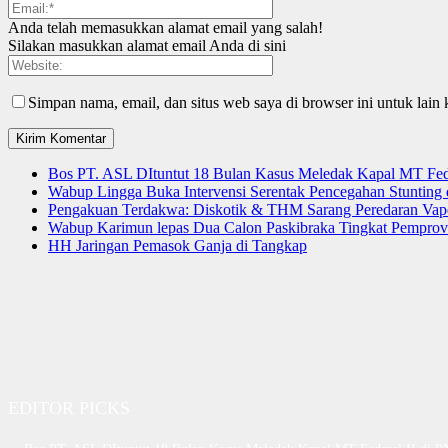
Anda telah memasukkan alamat email yang salah!
Silakan masukkan alamat email Anda di sini
Simpan nama, email, dan situs web saya di browser ini untuk lain 
Bos PT. ASL DItuntut 18 Bulan Kasus Meledak Kapal MT Fede
Wabup Lingga Buka Intervensi Serentak Pencegahan Stuntin
Pengakuan Terdakwa: Diskotik & THM Sarang Peredaran Vap
Wabup Karimun lepas Dua Calon Paskibraka Tingkat Pemprov
HH Jaringan Pemasok Ganja di Tangkap
EDITOR PICKS