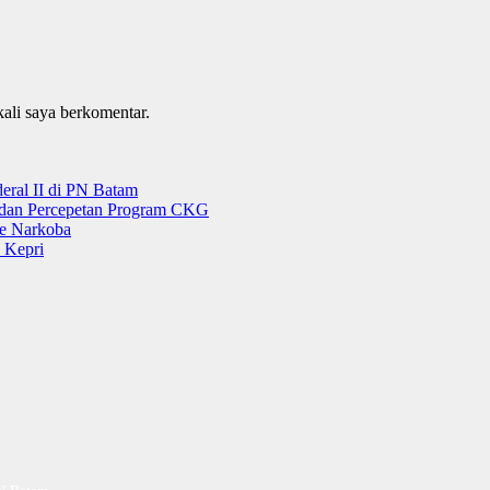
kali saya berkomentar.
ral II di PN Batam
g dan Percepetan Program CKG
e Narkoba
 Kepri