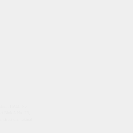
emenkum HAM, No
ti Blok A No. 2B,
istrasi dan faktual