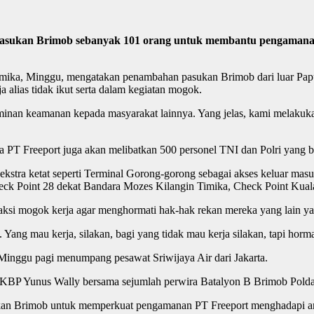
asukan Brimob sebanyak 101 orang untuk membantu pengamanan a
mika, Minggu, mengatakan penambahan pasukan Brimob dari luar Pap
alias tidak ikut serta dalam kegiatan mogok.
inan keamanan kepada masyarakat lainnya. Yang jelas, kami melakukan
a PT Freeport juga akan melibatkan 500 personel TNI dan Polri yang b
kstra ketat seperti Terminal Gorong-gorong sebagai akses keluar mas
ck Point 28 dekat Bandara Mozes Kilangin Timika, Check Point Kual
si mogok kerja agar menghormati hak-hak rekan mereka yang lain yang
ang mau kerja, silakan, bagi yang tidak mau kerja silakan, tapi horma
Minggu pagi menumpang pesawat Sriwijaya Air dari Jakarta.
KBP Yunus Wally bersama sejumlah perwira Batalyon B Brimob Polda
asukan Brimob untuk memperkuat pengamanan PT Freeport menghadapi 