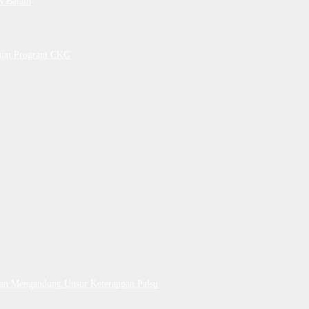
PN Batam
petan Program CKG
Dan Mengandung Unsur Keterangan Palsu