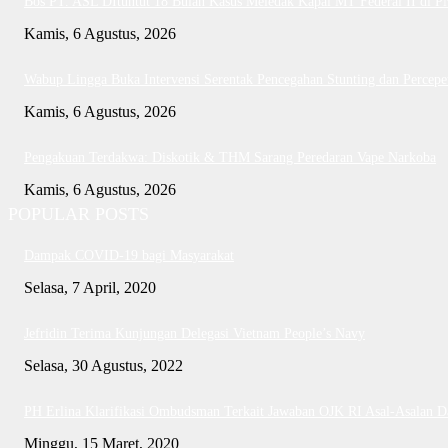
Bos PT. ASL DItuntut 18 Bulan Kasus Meledak Kapal MT Federal II di 
Kamis, 6 Agustus, 2026
Wabup Lingga Buka Intervensi Serentak Pencegahan Stunting dan Perce
Kamis, 6 Agustus, 2026
Pengakuan Terdakwa: Diskotik & THM Sarang Peredaran Vape Narkoba
Kamis, 6 Agustus, 2026
POPULAR POSTS
Dampak COVID-19 bagi Masyarakat
Selasa, 7 April, 2020
Jefridin Terima Kunjungan Delegasi Vietnam People’s Navy
Selasa, 30 Agustus, 2022
PH Erlina Klarifikasi Ombudsman Terkait Jawaban OJK RI Asal-Asalan 
Minggu, 15 Maret, 2020