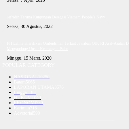
Selasa, 7 April, 2020
Jefridin Terima Kunjungan Delegasi Vietnam People’s Navy
Selasa, 30 Agustus, 2022
PH Erlina Klarifikasi Ombudsman Terkait Jawaban OJK RI Asal-Asalan D
Mengandung Unsur Keterangan Palsu
Minggu, 15 Maret, 2020
POPULAR CATEGORY
NASIONAL
10250
Batam
5065
LAPORAN UTAMA
3576
Lingga
1188
HUKUM
1040
EKONOMI
730
Karimun
716
Advetorial
590