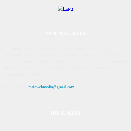
TENTANG KITA
Diterbitkan | Dikelola : PT. Laksana Rasio Media Inovasi | Pengesahan
Kemenkum HAM, No AHU 59522. AH. 01.01 Tahun 2018. Alamat : Town
House Cluster Puri Melati Blok A No. 2B, Batam Centre, Batam, Kepulauan
Riau Media rasio.co telah terverifikasi administrasi dan faktual oleh
dewanpers dengan ID 9564
Hubungi kami:
rasiowebmedia@gmail.com
IKUTI KITA