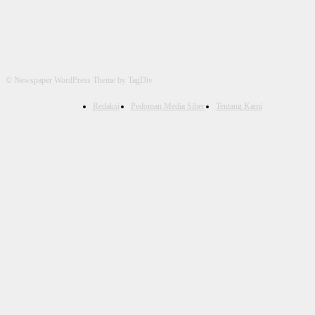
© Newspaper WordPress Theme by TagDiv
Redaksi
Pedoman Media Siber
Tentang Kami