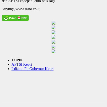
dan APTSI kedepan lebih baik lagi.
Yuyun@www.rasio.co //
TOPIK
APTSI Kepri
Isdianto Plt Gubernur Kepri