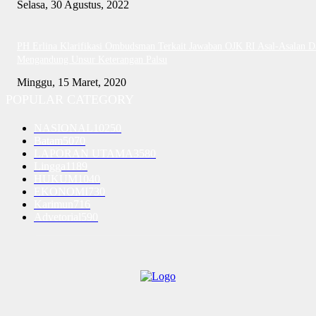
Selasa, 30 Agustus, 2022
PH Erlina Klarifikasi Ombudsman Terkait Jawaban OJK RI Asal-Asalan D
Mengandung Unsur Keterangan Palsu
Minggu, 15 Maret, 2020
POPULAR CATEGORY
NASIONAL
10250
Batam
5070
LAPORAN UTAMA
3580
Lingga
1189
HUKUM
1040
EKONOMI
730
Karimun
716
Advetorial
590