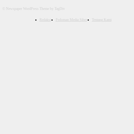
© Newspaper WordPress Theme by TagDiv
Redaksi
Pedoman Media Siber
Tentang Kami