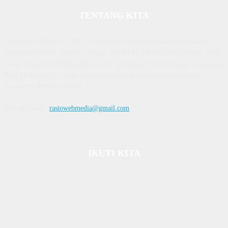
TENTANG KITA
Diterbitkan | Dikelola : PT. Laksana Rasio Media Inovasi | Pengesahan
Kemenkum HAM, No AHU 59522. AH. 01.01 Tahun 2018. Alamat : Town
House Cluster Puri Melati Blok A No. 2B, Batam Centre, Batam, Kepulauan
Riau Media rasio.co telah terverifikasi administrasi dan faktual oleh
dewanpers dengan ID 9564
Hubungi kami:
rasiowebmedia@gmail.com
IKUTI KITA