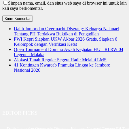
Simpan nama, email, dan situs web saya di browser ini untuk lain
kali saya berkomentar.
Dalih Junior dan Overmacht Diserang: Keluarga Natanael
Tantang PH Terdakwa Buktikan di Pengadilan
PWI Kepri Siapkan UKW Akbar 2026 Gratis, Siapkan 6
Kelompok dengan Verifikasi Ketat
Open Tournament Domino Awali Kegiatan HUT RI RW 04
Legenda Malaka
Alokasi Tanah Reguler Segera Hadir Melalui LMS
41 Kontingen Kwarcab Pramuka Lingga ke Jambore
Nasional 2026
EDITOR PICKS
Dalih Junior dan Overmacht Diserang: Keluarga Natanael Tantang PH Te