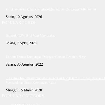
Tim Gabungan Tiga Bulan Awasi Kapal King Sun angkut Kentamin
Senin, 10 Agustus, 2026
POPULAR POSTS
Dampak COVID-19 bagi Masyarakat
Selasa, 7 April, 2020
Jefridin Terima Kunjungan Delegasi Vietnam People’s Navy
Selasa, 30 Agustus, 2022
PH Erlina Klarifikasi Ombudsman Terkait Jawaban OJK RI Asal-Asalan D
Mengandung Unsur Keterangan Palsu
Minggu, 15 Maret, 2020
POPULAR CATEGORY