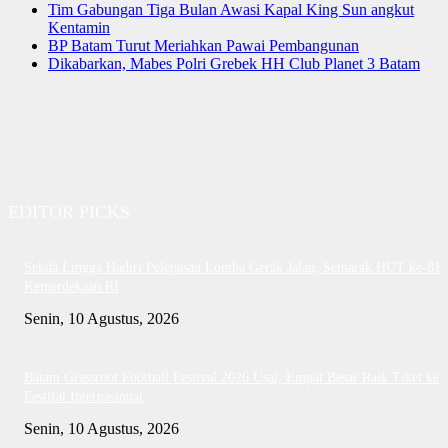
Tim Gabungan Tiga Bulan Awasi Kapal King Sun angkut
Kentamin
BP Batam Turut Meriahkan Pawai Pembangunan
Dikabarkan, Mabes Polri Grebek HH Club Planet 3 Batam
EDITOR PICKS
Sekda Lingga Hadiri Pelepasan Lomba Gerak Jalan, Semarak HUT ke-81
Kemerdekaan RI
Senin, 10 Agustus, 2026
Batam Grassroot Football Festival 2026 Usai, Empat Besar Raik Tiket ke
Festifal Internasional
Senin, 10 Agustus, 2026