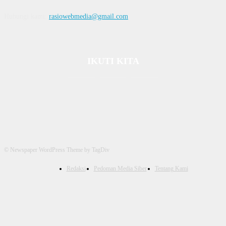
Hubungi kami:
rasiowebmedia@gmail.com
IKUTI KITA
© Newspaper WordPress Theme by TagDiv
Redaksi
Pedoman Media Siber
Tentang Kami