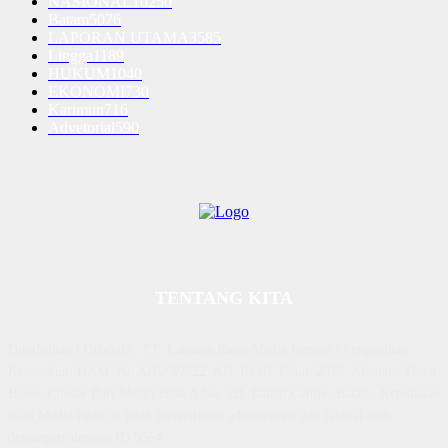
NASIONAL
10250
Batam
5076
LAPORAN UTAMA
3585
Lingga
1189
HUKUM
1040
EKONOMI
730
Karimun
716
Advetorial
590
TENTANG KITA
Diterbitkan | Dikelola : PT. Laksana Rasio Media Inovasi | Pengesahan
Kemenkum HAM, No AHU 59522. AH. 01.01 Tahun 2018. Alamat : Town
House Cluster Puri Melati Blok A No. 2B, Batam Centre, Batam, Kepulauan
Riau Media rasio.co telah terverifikasi administrasi dan faktual oleh
dewanpers dengan ID 9564