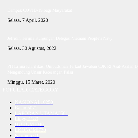
Dampak COVID-19 bagi Masyarakat
Selasa, 7 April, 2020
Jefridin Terima Kunjungan Delegasi Vietnam People’s Navy
Selasa, 30 Agustus, 2022
PH Erlina Klarifikasi Ombudsman Terkait Jawaban OJK RI Asal-Asalan D
Mengandung Unsur Keterangan Palsu
Minggu, 15 Maret, 2020
POPULAR CATEGORY
NASIONAL
10250
Batam
5071
LAPORAN UTAMA
3581
Lingga
1189
HUKUM
1040
EKONOMI
730
Karimun
716