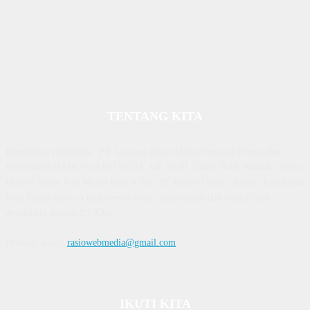
TENTANG KITA
Diterbitkan | Dikelola : PT. Laksana Rasio Media Inovasi | Pengesahan
Kemenkum HAM, No AHU 59522. AH. 01.01 Tahun 2018. Alamat : Town
House Cluster Puri Melati Blok A No. 2B, Batam Centre, Batam, Kepulauan
Riau Media rasio.co telah terverifikasi administrasi dan faktual oleh
dewanpers dengan ID 9564
Hubungi kami:
rasiowebmedia@gmail.com
IKUTI KITA