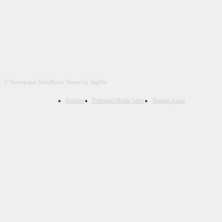
© Newspaper WordPress Theme by TagDiv
Redaksi
Pedoman Media Siber
Tentang Kami