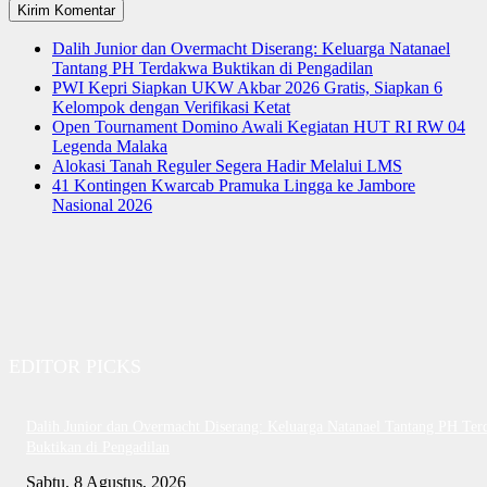
Dalih Junior dan Overmacht Diserang: Keluarga Natanael
Tantang PH Terdakwa Buktikan di Pengadilan
PWI Kepri Siapkan UKW Akbar 2026 Gratis, Siapkan 6
Kelompok dengan Verifikasi Ketat
Open Tournament Domino Awali Kegiatan HUT RI RW 04
Legenda Malaka
Alokasi Tanah Reguler Segera Hadir Melalui LMS
41 Kontingen Kwarcab Pramuka Lingga ke Jambore
Nasional 2026
EDITOR PICKS
Dalih Junior dan Overmacht Diserang: Keluarga Natanael Tantang PH Te
Buktikan di Pengadilan
Sabtu, 8 Agustus, 2026