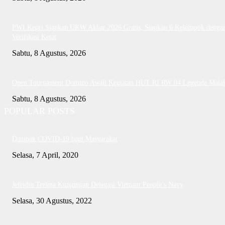
PWI Kepri Siapkan UKW Akbar 2026 Gratis, Siapkan 6 Kelompok denga
Verifikasi Ketat
Sabtu, 8 Agustus, 2026
Open Tournament Domino Awali Kegiatan HUT RI RW 04 Legenda Mala
Sabtu, 8 Agustus, 2026
POPULAR POSTS
Dampak COVID-19 bagi Masyarakat
Selasa, 7 April, 2020
Jefridin Terima Kunjungan Delegasi Vietnam People’s Navy
Selasa, 30 Agustus, 2022