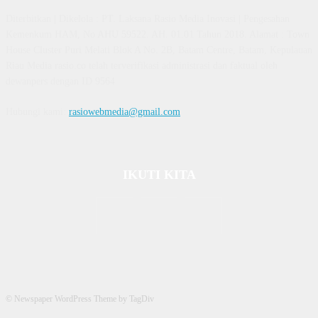
Diterbitkan | Dikelola : PT. Laksana Rasio Media Inovasi | Pengesahan
Kemenkum HAM, No AHU 59522. AH. 01.01 Tahun 2018. Alamat : Town
House Cluster Puri Melati Blok A No. 2B, Batam Centre, Batam, Kepulauan
Riau Media rasio.co telah terverifikasi administrasi dan faktual oleh
dewanpers dengan ID 9564
Hubungi kami:
rasiowebmedia@gmail.com
IKUTI KITA
© Newspaper WordPress Theme by TagDiv