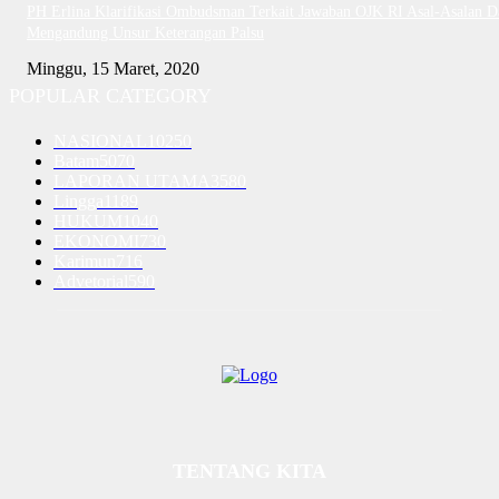
PH Erlina Klarifikasi Ombudsman Terkait Jawaban OJK RI Asal-Asalan D
Mengandung Unsur Keterangan Palsu
Minggu, 15 Maret, 2020
POPULAR CATEGORY
NASIONAL
10250
Batam
5070
LAPORAN UTAMA
3580
Lingga
1189
HUKUM
1040
EKONOMI
730
Karimun
716
Advetorial
590
TENTANG KITA