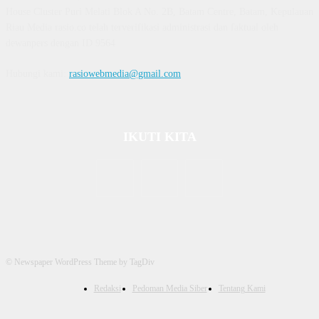
House Cluster Puri Melati Blok A No. 2B, Batam Centre, Batam, Kepulauan
Riau Media rasio.co telah terverifikasi administrasi dan faktual oleh
dewanpers dengan ID 9564
Hubungi kami:
rasiowebmedia@gmail.com
IKUTI KITA
© Newspaper WordPress Theme by TagDiv
Redaksi
Pedoman Media Siber
Tentang Kami