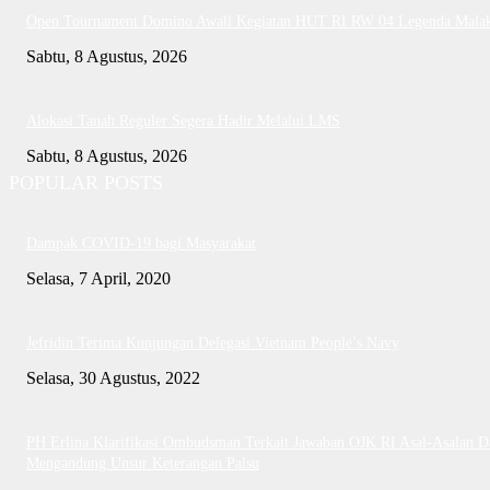
Open Tournament Domino Awali Kegiatan HUT RI RW 04 Legenda Mala
Sabtu, 8 Agustus, 2026
Alokasi Tanah Reguler Segera Hadir Melalui LMS
Sabtu, 8 Agustus, 2026
POPULAR POSTS
Dampak COVID-19 bagi Masyarakat
Selasa, 7 April, 2020
Jefridin Terima Kunjungan Delegasi Vietnam People’s Navy
Selasa, 30 Agustus, 2022
PH Erlina Klarifikasi Ombudsman Terkait Jawaban OJK RI Asal-Asalan D
Mengandung Unsur Keterangan Palsu