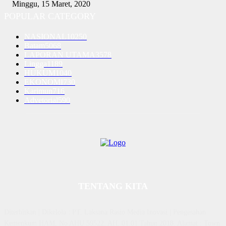
Minggu, 15 Maret, 2020
POPULAR CATEGORY
NASIONAL
10250
Batam
5068
LAPORAN UTAMA
3578
Lingga
1189
HUKUM
1040
EKONOMI
730
Karimun
716
Advetorial
590
TENTANG KITA
Diterbitkan | Dikelola : PT. Laksana Rasio Media Inovasi | Pengesahan
Kemenkum HAM, No AHU 59522. AH. 01.01 Tahun 2018. Alamat : Town