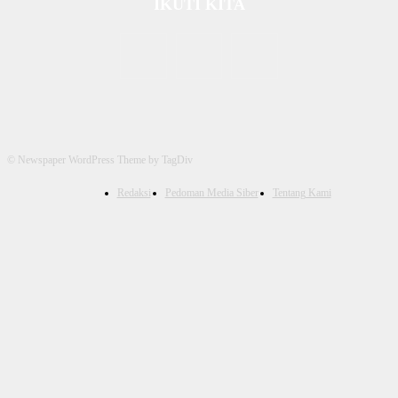
IKUTI KITA
© Newspaper WordPress Theme by TagDiv
Redaksi
Pedoman Media Siber
Tentang Kami