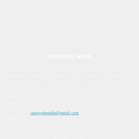
TENTANG KITA
Diterbitkan | Dikelola : PT. Laksana Rasio Media Inovasi | Pengesahan
Kemenkum HAM, No AHU 59522. AH. 01.01 Tahun 2018. Alamat : Town
House Cluster Puri Melati Blok A No. 2B, Batam Centre, Batam, Kepulauan
Riau Media rasio.co telah terverifikasi administrasi dan faktual oleh
dewanpers dengan ID 9564
Hubungi kami:
rasiowebmedia@gmail.com