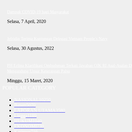
Dampak COVID-19 bagi Masyarakat
Selasa, 7 April, 2020
Jefridin Terima Kunjungan Delegasi Vietnam People’s Navy
Selasa, 30 Agustus, 2022
PH Erlina Klarifikasi Ombudsman Terkait Jawaban OJK RI Asal-Asalan D
Mengandung Unsur Keterangan Palsu
Minggu, 15 Maret, 2020
POPULAR CATEGORY
NASIONAL
10250
Batam
5070
LAPORAN UTAMA
3580
Lingga
1189
HUKUM
1040
EKONOMI
730
Karimun
716