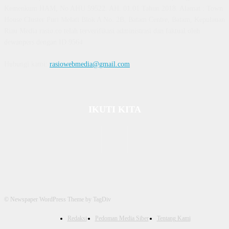
Kemenkum HAM, No AHU 59522. AH. 01.01 Tahun 2018. Alamat : Town
House Cluster Puri Melati Blok A No. 2B, Batam Centre, Batam, Kepulauan
Riau Media rasio.co telah terverifikasi administrasi dan faktual oleh
dewanpers dengan ID 9564
Hubungi kami:
rasiowebmedia@gmail.com
IKUTI KITA
© Newspaper WordPress Theme by TagDiv
Redaksi
Pedoman Media Siber
Tentang Kami