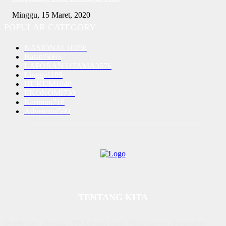
Minggu, 15 Maret, 2020
POPULAR CATEGORY
NASIONAL
10250
Batam
5065
LAPORAN UTAMA
3576
Lingga
1189
HUKUM
1040
EKONOMI
730
Karimun
716
Advetorial
590
TENTANG KITA
Diterbitkan | Dikelola : PT. Laksana Rasio Media Inovasi | Pengesahan