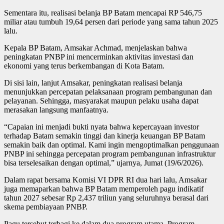
Sementara itu, realisasi belanja BP Batam mencapai RP 546,75
miliar atau tumbuh 19,64 persen dari periode yang sama tahun 2025
lalu.
Kepala BP Batam, Amsakar Achmad, menjelaskan bahwa
peningkatan PNBP ini mencerminkan aktivitas investasi dan
ekonomi yang terus berkembangan di Kota Batam.
Di sisi lain, lanjut Amsakar, peningkatan realisasi belanja
menunjukkan percepatan pelaksanaan program pembangunan dan
pelayanan. Sehingga, masyarakat maupun pelaku usaha dapat
merasakan langsung manfaatnya.
“Capaian ini menjadi bukti nyata bahwa kepercayaan investor
terhadap Batam semakin tinggi dan kinerja keuangan BP Batam
semakin baik dan optimal. Kami ingin mengoptimalkan penggunaan
PNBP ini sehingga percepatan program pembangunan infrastruktur
bisa terselesaikan dengan optimal,” ujarnya, Jumat (19/6/2026).
Dalam rapat bersama Komisi VI DPR RI dua hari lalu, Amsakar
juga memaparkan bahwa BP Batam memperoleh pagu indikatif
tahun 2027 sebesar Rp 2,437 triliun yang seluruhnya berasal dari
skema pembiayaan PNBP.
Pagu tersebut terbagi ke dalam dua program utama, Program