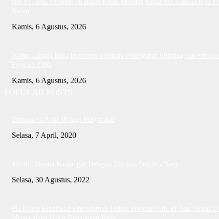
Bos PT. ASL DItuntut 18 Bulan Kasus Meledak Kapal MT Federal II di P
Batam
Kamis, 6 Agustus, 2026
Wabup Lingga Buka Intervensi Serentak Pencegahan Stunting dan Percepe
Program CKG
Kamis, 6 Agustus, 2026
POPULAR POSTS
Dampak COVID-19 bagi Masyarakat
Selasa, 7 April, 2020
Jefridin Terima Kunjungan Delegasi Vietnam People’s Navy
Selasa, 30 Agustus, 2022
PH Erlina Klarifikasi Ombudsman Terkait Jawaban OJK RI Asal-Asalan D
Mengandung Unsur Keterangan Palsu