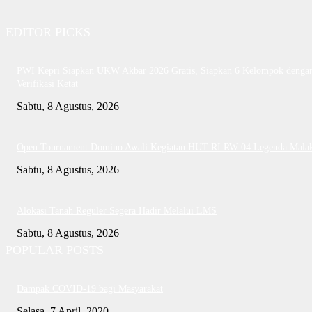
EDITOR PICKS
PWI Kepri Siapkan UKW Akbar 2026 Gratis, Siapkan 6 Kelompok denga
Verifikasi Ketat
Sabtu, 8 Agustus, 2026
Open Tournament Domino Awali Kegiatan HUT RI RW 04 Legenda Mala
Sabtu, 8 Agustus, 2026
Alokasi Tanah Reguler Segera Hadir Melalui LMS
Sabtu, 8 Agustus, 2026
POPULAR POSTS
Dampak COVID-19 bagi Masyarakat
Selasa, 7 April, 2020