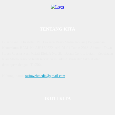
TENTANG KITA
Diterbitkan | Dikelola : PT. Laksana Rasio Media Inovasi | Pengesahan
Kemenkum HAM, No AHU 59522. AH. 01.01 Tahun 2018. Alamat : Town
House Cluster Puri Melati Blok A No. 2B, Batam Centre, Batam, Kepulauan
Riau Media rasio.co telah terverifikasi administrasi dan faktual oleh
dewanpers dengan ID 9564
Hubungi kami:
rasiowebmedia@gmail.com
IKUTI KITA