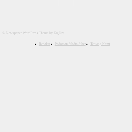
© Newspaper WordPress Theme by TagDiv
Redaksi
Pedoman Media Siber
Tentang Kami