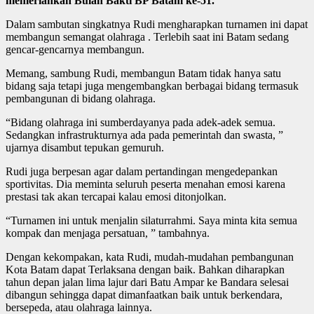
memeriahkan Bulan Bakti BP Batam ke-51.
Dalam sambutan singkatnya Rudi mengharapkan turnamen ini dapat
membangun semangat olahraga . Terlebih saat ini Batam sedang
gencar-gencarnya membangun.
Memang, sambung Rudi, membangun Batam tidak hanya satu
bidang saja tetapi juga mengembangkan berbagai bidang termasuk
pembangunan di bidang olahraga.
“Bidang olahraga ini sumberdayanya pada adek-adek semua.
Sedangkan infrastrukturnya ada pada pemerintah dan swasta, ”
ujarnya disambut tepukan gemuruh.
Rudi juga berpesan agar dalam pertandingan mengedepankan
sportivitas. Dia meminta seluruh peserta menahan emosi karena
prestasi tak akan tercapai kalau emosi ditonjolkan.
“Turnamen ini untuk menjalin silaturrahmi. Saya minta kita semua
kompak dan menjaga persatuan, ” tambahnya.
Dengan kekompakan, kata Rudi, mudah-mudahan pembangunan
Kota Batam dapat Terlaksana dengan baik. Bahkan diharapkan
tahun depan jalan lima lajur dari Batu Ampar ke Bandara selesai
dibangun sehingga dapat dimanfaatkan baik untuk berkendara,
bersepeda, atau olahraga lainnya.