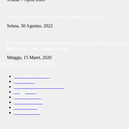
Jefridin Terima Kunjungan Delegasi Vietnam People’s Navy
Selasa, 30 Agustus, 2022
PH Erlina Klarifikasi Ombudsman Terkait Jawaban OJK RI Asal-Asalan D
Mengandung Unsur Keterangan Palsu
Minggu, 15 Maret, 2020
POPULAR CATEGORY
NASIONAL
10250
Batam
5068
LAPORAN UTAMA
3578
Lingga
1189
HUKUM
1040
EKONOMI
730
Karimun
716
Advetorial
590