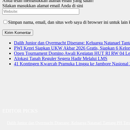
Anda telah memasukkan alamat email yang salah!
Silakan masukkan alamat email Anda di sini
Simpan nama, email, dan situs web saya di browser ini untuk lain 
Dalih Junior dan Overmacht Diserang: Keluarga Natanael Tan
PWI Kepri Siapkan UKW Akbar 2026 Gratis, Siapkan 6 Kelomp
Open Tournament Domino Awali Kegiatan HUT RI RW 04 Le
Alokasi Tanah Reguler Segera Hadir Melalui LMS
41 Kontingen Kwarcab Pramuka Lingga ke Jambore Nasional
EDITOR PICKS
Dalih Junior dan Overmacht Diserang: Keluarga Natanael Tantang PH Ter