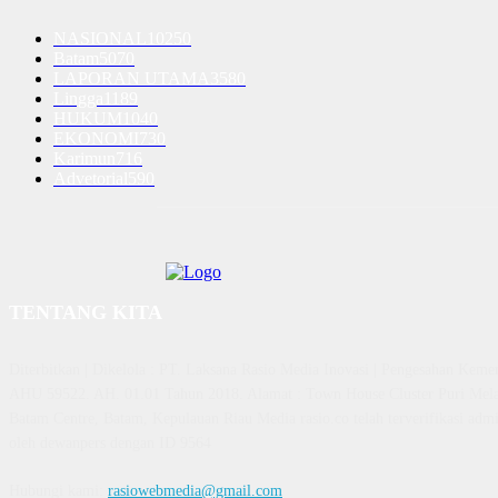
NASIONAL
10250
Batam
5070
LAPORAN UTAMA
3580
Lingga
1189
HUKUM
1040
EKONOMI
730
Karimun
716
Advetorial
590
TENTANG KITA
Diterbitkan | Dikelola : PT. Laksana Rasio Media Inovasi | Pengesahan K
AHU 59522. AH. 01.01 Tahun 2018. Alamat : Town House Cluster Puri Mela
Batam Centre, Batam, Kepulauan Riau Media rasio.co telah terverifikasi admin
oleh dewanpers dengan ID 9564
Hubungi kami:
rasiowebmedia@gmail.com