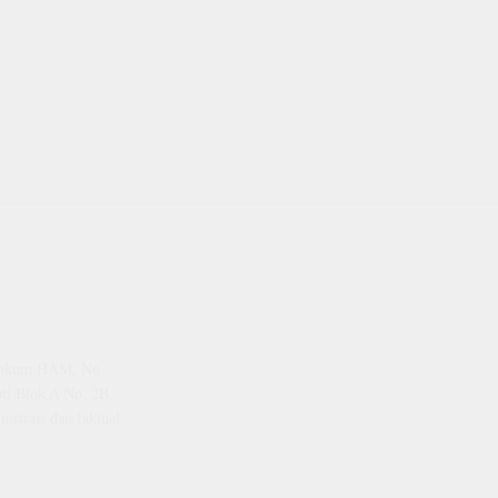
emenkum HAM, No
ti Blok A No. 2B,
istrasi dan faktual