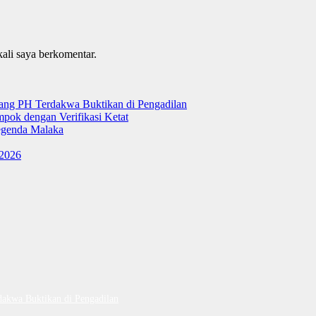
kali saya berkomentar.
tang PH Terdakwa Buktikan di Pengadilan
ok dengan Verifikasi Ketat
genda Malaka
 2026
dakwa Buktikan di Pengadilan