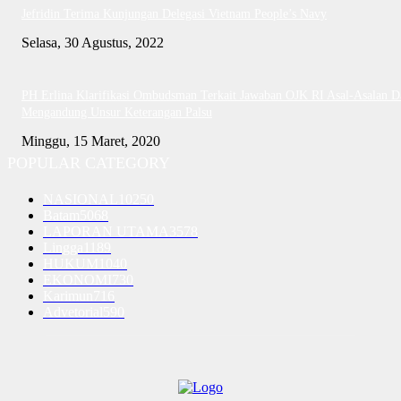
Jefridin Terima Kunjungan Delegasi Vietnam People’s Navy
Selasa, 30 Agustus, 2022
PH Erlina Klarifikasi Ombudsman Terkait Jawaban OJK RI Asal-Asalan D
Mengandung Unsur Keterangan Palsu
Minggu, 15 Maret, 2020
POPULAR CATEGORY
NASIONAL
10250
Batam
5068
LAPORAN UTAMA
3578
Lingga
1189
HUKUM
1040
EKONOMI
730
Karimun
716
Advetorial
590