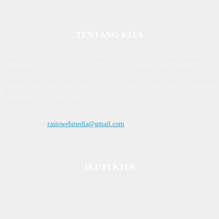
TENTANG KITA
Diterbitkan | Dikelola : PT. Laksana Rasio Media Inovasi | Pengesahan
Kemenkum HAM, No AHU 59522. AH. 01.01 Tahun 2018. Alamat : Town
House Cluster Puri Melati Blok A No. 2B, Batam Centre, Batam, Kepulauan
Riau Media rasio.co telah terverifikasi administrasi dan faktual oleh
dewanpers dengan ID 9564
Hubungi kami:
rasiowebmedia@gmail.com
IKUTI KITA