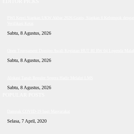
EDITOR PICKS
PWI Kepri Siapkan UKW Akbar 2026 Gratis, Siapkan 6 Kelompok denga
Verifikasi Ketat
Sabtu, 8 Agustus, 2026
Open Tournament Domino Awali Kegiatan HUT RI RW 04 Legenda Mala
Sabtu, 8 Agustus, 2026
Alokasi Tanah Reguler Segera Hadir Melalui LMS
Sabtu, 8 Agustus, 2026
POPULAR POSTS
Dampak COVID-19 bagi Masyarakat
Selasa, 7 April, 2020