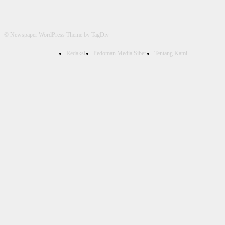
© Newspaper WordPress Theme by TagDiv
Redaksi
Pedoman Media Siber
Tentang Kami