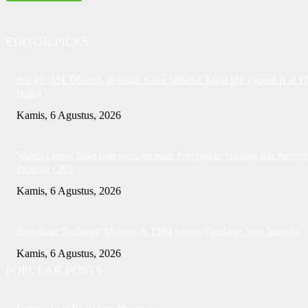
EDITOR PICKS
Bos PT. ASL DItuntut 18 Bulan Kasus Meledak Kapal MT Federal II di P
Batam
Kamis, 6 Agustus, 2026
Wabup Lingga Buka Intervensi Serentak Pencegahan Stunting dan Percepe
Program CKG
Kamis, 6 Agustus, 2026
Pengakuan Terdakwa: Diskotik & THM Sarang Peredaran Vape Narkoba
Kamis, 6 Agustus, 2026
POPULAR POSTS