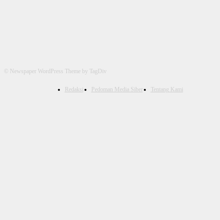
© Newspaper WordPress Theme by TagDiv
Redaksi
Pedoman Media Siber
Tentang Kami