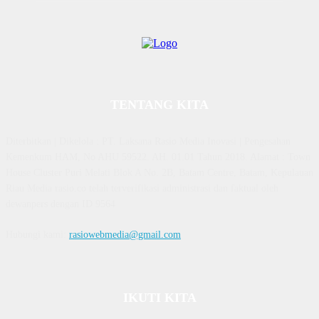
TENTANG KITA
Diterbitkan | Dikelola : PT. Laksana Rasio Media Inovasi | Pengesahan
Kemenkum HAM, No AHU 59522. AH. 01.01 Tahun 2018. Alamat : Town
House Cluster Puri Melati Blok A No. 2B, Batam Centre, Batam, Kepulauan
Riau Media rasio.co telah terverifikasi administrasi dan faktual oleh
dewanpers dengan ID 9564
Hubungi kami:
rasiowebmedia@gmail.com
IKUTI KITA