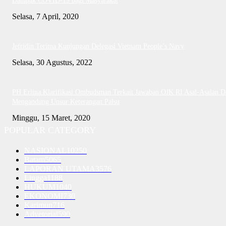
Dampak COVID-19 bagi Masyarakat
Selasa, 7 April, 2020
Jefridin Terima Kunjungan Delegasi Vietnam People’s Navy
Selasa, 30 Agustus, 2022
PH Erlina Klarifikasi Ombudsman Terkait Jawaban OJK RI Asal-Asalan D
Mengandung Unsur Keterangan Palsu
Minggu, 15 Maret, 2020
POPULAR CATEGORY
NASIONAL
10250
Batam
5065
LAPORAN UTAMA
3576
Lingga
1188
HUKUM
1040
EKONOMI
730
Karimun
716
Advetorial
590