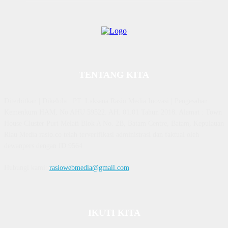
TENTANG KITA
Diterbitkan | Dikelola : PT. Laksana Rasio Media Inovasi | Pengesahan
Kemenkum HAM, No AHU 59522. AH. 01.01 Tahun 2018. Alamat : Town
House Cluster Puri Melati Blok A No. 2B, Batam Centre, Batam, Kepulauan
Riau Media rasio.co telah terverifikasi administrasi dan faktual oleh
dewanpers dengan ID 9564
Hubungi kami:
rasiowebmedia@gmail.com
IKUTI KITA