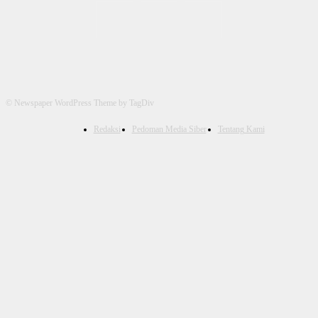
© Newspaper WordPress Theme by TagDiv
Redaksi
Pedoman Media Siber
Tentang Kami