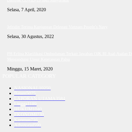
Dampak COVID-19 bagi Masyarakat
Selasa, 7 April, 2020
Jefridin Terima Kunjungan Delegasi Vietnam People’s Navy
Selasa, 30 Agustus, 2022
PH Erlina Klarifikasi Ombudsman Terkait Jawaban OJK RI Asal-Asalan D
Mengandung Unsur Keterangan Palsu
Minggu, 15 Maret, 2020
POPULAR CATEGORY
NASIONAL
10250
Batam
5075
LAPORAN UTAMA
3584
Lingga
1189
HUKUM
1040
EKONOMI
730
Karimun
716
Advetorial
590