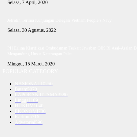
Selasa, 7 April, 2020
Jefridin Terima Kunjungan Delegasi Vietnam People’s Navy
Selasa, 30 Agustus, 2022
PH Erlina Klarifikasi Ombudsman Terkait Jawaban OJK RI Asal-Asalan D
Mengandung Unsur Keterangan Palsu
Minggu, 15 Maret, 2020
POPULAR CATEGORY
NASIONAL
10250
Batam
5070
LAPORAN UTAMA
3580
Lingga
1189
HUKUM
1040
EKONOMI
730
Karimun
716
Advetorial
590