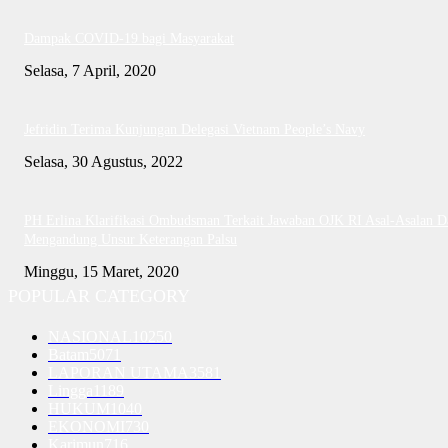
Dampak COVID-19 bagi Masyarakat
Selasa, 7 April, 2020
Jefridin Terima Kunjungan Delegasi Vietnam People’s Navy
Selasa, 30 Agustus, 2022
PH Erlina Klarifikasi Ombudsman Terkait Jawaban OJK RI Asal-Asalan D
Mengandung Unsur Keterangan Palsu
Minggu, 15 Maret, 2020
POPULAR CATEGORY
NASIONAL
10250
Batam
5071
LAPORAN UTAMA
3581
Lingga
1189
HUKUM
1040
EKONOMI
730
Karimun
716