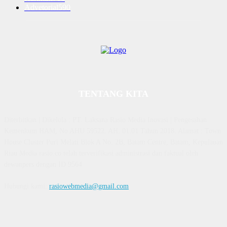
Advetorial
590
TENTANG KITA
Diterbitkan | Dikelola : PT. Laksana Rasio Media Inovasi | Pengesahan
Kemenkum HAM, No AHU 59522. AH. 01.01 Tahun 2018. Alamat : Town
House Cluster Puri Melati Blok A No. 2B, Batam Centre, Batam, Kepulauan
Riau Media rasio.co telah terverifikasi administrasi dan faktual oleh
dewanpers dengan ID 9564
Hubungi kami:
rasiowebmedia@gmail.com