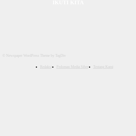
IKUTI KITA
© Newspaper WordPress Theme by TagDiv
Redaksi
Pedoman Media Siber
Tentang Kami