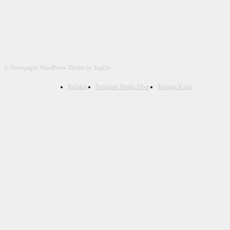
© Newspaper WordPress Theme by TagDiv
Redaksi
Pedoman Media Siber
Tentang Kami