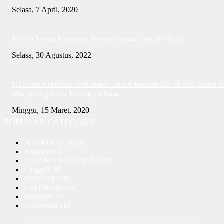
Selasa, 7 April, 2020
Jefridin Terima Kunjungan Delegasi Vietnam People’s Navy
Selasa, 30 Agustus, 2022
PH Erlina Klarifikasi Ombudsman Terkait Jawaban OJK RI Asal-Asalan D
Mengandung Unsur Keterangan Palsu
Minggu, 15 Maret, 2020
POPULAR CATEGORY
NASIONAL
10250
Batam
5070
LAPORAN UTAMA
3580
Lingga
1189
HUKUM
1040
EKONOMI
730
Karimun
716
Advetorial
590