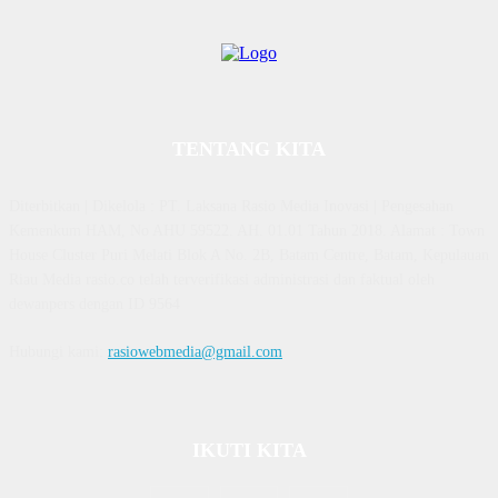
TENTANG KITA
Diterbitkan | Dikelola : PT. Laksana Rasio Media Inovasi | Pengesahan
Kemenkum HAM, No AHU 59522. AH. 01.01 Tahun 2018. Alamat : Town
House Cluster Puri Melati Blok A No. 2B, Batam Centre, Batam, Kepulauan
Riau Media rasio.co telah terverifikasi administrasi dan faktual oleh
dewanpers dengan ID 9564
Hubungi kami:
rasiowebmedia@gmail.com
IKUTI KITA