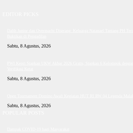
EDITOR PICKS
Dalih Junior dan Overmacht Diserang: Keluarga Natanael Tantang PH Te
Buktikan di Pengadilan
Sabtu, 8 Agustus, 2026
PWI Kepri Siapkan UKW Akbar 2026 Gratis, Siapkan 6 Kelompok denga
Verifikasi Ketat
Sabtu, 8 Agustus, 2026
Open Tournament Domino Awali Kegiatan HUT RI RW 04 Legenda Mala
Sabtu, 8 Agustus, 2026
POPULAR POSTS
Dampak COVID-19 bagi Masyarakat