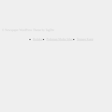
© Newspaper WordPress Theme by TagDiv
Redaksi
Pedoman Media Siber
Tentang Kami