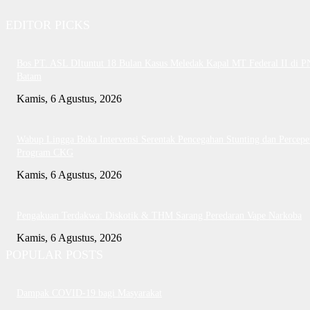
EDITOR PICKS
Bos PT. ASL DItuntut 18 Bulan Kasus Meledak Kapal MT Federal II di P
Batam
Kamis, 6 Agustus, 2026
Wabup Lingga Buka Intervensi Serentak Pencegahan Stunting dan Percepe
Program CKG
Kamis, 6 Agustus, 2026
Pengakuan Terdakwa: Diskotik & THM Sarang Peredaran Vape Narkoba
Kamis, 6 Agustus, 2026
POPULAR POSTS
Dampak COVID-19 bagi Masyarakat