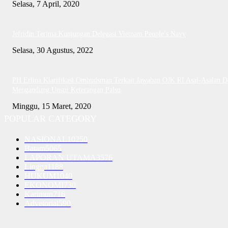
Selasa, 7 April, 2020
Jefridin Terima Kunjungan Delegasi Vietnam People’s Navy
Selasa, 30 Agustus, 2022
PH Erlina Klarifikasi Ombudsman Terkait Jawaban OJK RI Asal-Asalan D
Mengandung Unsur Keterangan Palsu
Minggu, 15 Maret, 2020
POPULAR CATEGORY
NASIONAL
10250
Batam
5065
LAPORAN UTAMA
3576
Lingga
1188
HUKUM
1040
EKONOMI
730
Karimun
716
Advetorial
590