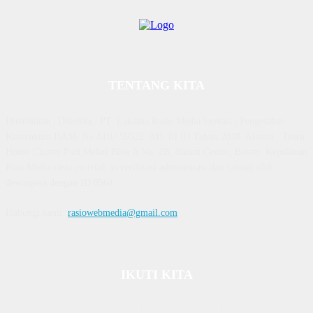
TENTANG KITA
Diterbitkan | Dikelola : PT. Laksana Rasio Media Inovasi | Pengesahan
Kemenkum HAM, No AHU 59522. AH. 01.01 Tahun 2018. Alamat : Town
House Cluster Puri Melati Blok A No. 2B, Batam Centre, Batam, Kepulauan
Riau Media rasio.co telah terverifikasi administrasi dan faktual oleh
dewanpers dengan ID 9564
Hubungi kami:
rasiowebmedia@gmail.com
IKUTI KITA