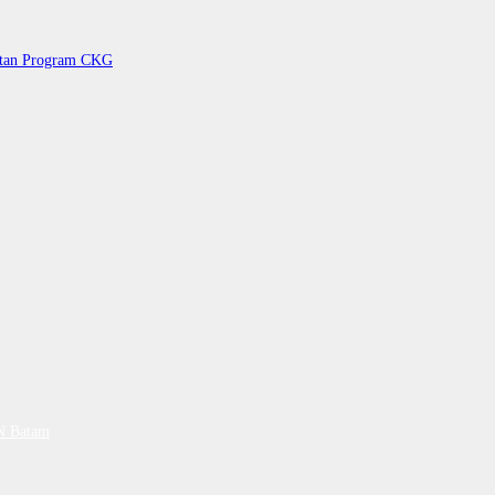
petan Program CKG
PN Batam