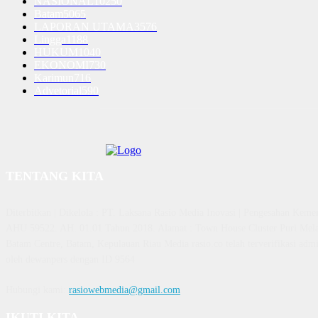
NASIONAL
10250
Batam
5065
LAPORAN UTAMA
3576
Lingga
1188
HUKUM
1040
EKONOMI
730
Karimun
716
Advetorial
590
TENTANG KITA
Diterbitkan | Dikelola : PT. Laksana Rasio Media Inovasi | Pengesahan K
AHU 59522. AH. 01.01 Tahun 2018. Alamat : Town House Cluster Puri Mela
Batam Centre, Batam, Kepulauan Riau Media rasio.co telah terverifikasi admin
oleh dewanpers dengan ID 9564
Hubungi kami:
rasiowebmedia@gmail.com
IKUTI KITA