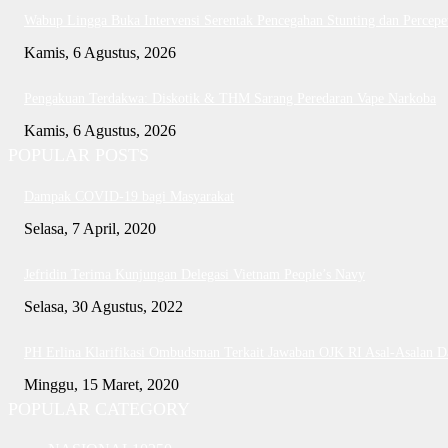
Wabup Lingga Buka Intervensi Serentak Pencegahan Stunting dan Perce
Kamis, 6 Agustus, 2026
Pengakuan Terdakwa: Diskotik & THM Sarang Peredaran Vape Narkoba
Kamis, 6 Agustus, 2026
POPULAR POSTS
Dampak COVID-19 bagi Masyarakat
Selasa, 7 April, 2020
Jefridin Terima Kunjungan Delegasi Vietnam People’s Navy
Selasa, 30 Agustus, 2022
PH Erlina Klarifikasi Ombudsman Terkait Jawaban OJK RI Asal-Asalan 
Minggu, 15 Maret, 2020
POPULAR CATEGORY