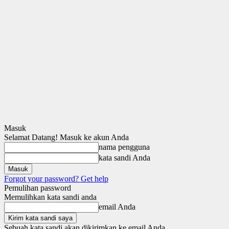
Masuk
Selamat Datang! Masuk ke akun Anda
nama pengguna
kata sandi Anda
Forgot your password? Get help
Pemulihan password
Memulihkan kata sandi anda
email Anda
Sebuah kata sandi akan dikirimkan ke email Anda.