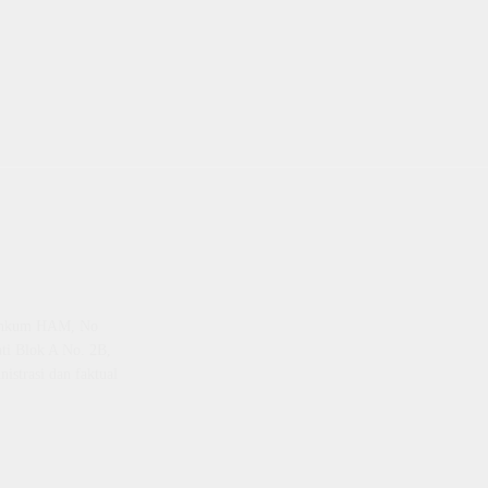
emenkum HAM, No
ti Blok A No. 2B,
istrasi dan faktual