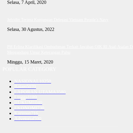
Selasa, 7 April, 2020
Jefridin Terima Kunjungan Delegasi Vietnam People’s Navy
Selasa, 30 Agustus, 2022
PH Erlina Klarifikasi Ombudsman Terkait Jawaban OJK RI Asal-Asalan D
Mengandung Unsur Keterangan Palsu
Minggu, 15 Maret, 2020
POPULAR CATEGORY
NASIONAL
10250
Batam
5070
LAPORAN UTAMA
3580
Lingga
1189
HUKUM
1040
EKONOMI
730
Karimun
716
Advetorial
590