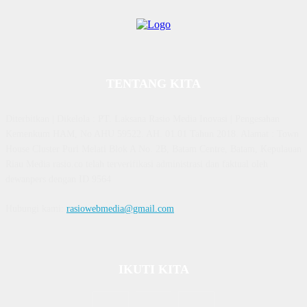
TENTANG KITA
Diterbitkan | Dikelola : PT. Laksana Rasio Media Inovasi | Pengesahan
Kemenkum HAM, No AHU 59522. AH. 01.01 Tahun 2018. Alamat : Town
House Cluster Puri Melati Blok A No. 2B, Batam Centre, Batam, Kepulauan
Riau Media rasio.co telah terverifikasi administrasi dan faktual oleh
dewanpers dengan ID 9564
Hubungi kami:
rasiowebmedia@gmail.com
IKUTI KITA