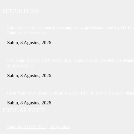
EDITOR PICKS
Dalih Junior dan Overmacht Diserang: Keluarga Natanael Tantang PH Te
Buktikan di Pengadilan
Sabtu, 8 Agustus, 2026
PWI Kepri Siapkan UKW Akbar 2026 Gratis, Siapkan 6 Kelompok denga
Verifikasi Ketat
Sabtu, 8 Agustus, 2026
Open Tournament Domino Awali Kegiatan HUT RI RW 04 Legenda Mala
Sabtu, 8 Agustus, 2026
POPULAR POSTS
Dampak COVID-19 bagi Masyarakat