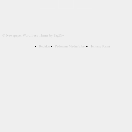
© Newspaper WordPress Theme by TagDiv
Redaksi
Pedoman Media Siber
Tentang Kami