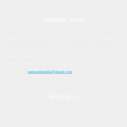
TENTANG KITA
Diterbitkan | Dikelola : PT. Laksana Rasio Media Inovasi | Pengesahan
Kemenkum HAM, No AHU 59522. AH. 01.01 Tahun 2018. Alamat : Town
House Cluster Puri Melati Blok A No. 2B, Batam Centre, Batam, Kepulauan
Riau Media rasio.co telah terverifikasi administrasi dan faktual oleh
dewanpers dengan ID 9564
Hubungi kami:
rasiowebmedia@gmail.com
IKUTI KITA