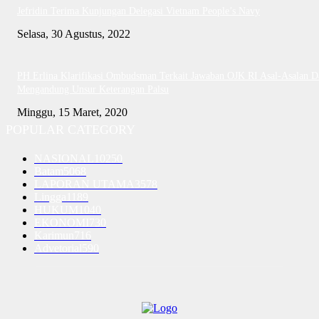
Jefridin Terima Kunjungan Delegasi Vietnam People’s Navy
Selasa, 30 Agustus, 2022
PH Erlina Klarifikasi Ombudsman Terkait Jawaban OJK RI Asal-Asalan D
Mengandung Unsur Keterangan Palsu
Minggu, 15 Maret, 2020
POPULAR CATEGORY
NASIONAL
10250
Batam
5068
LAPORAN UTAMA
3578
Lingga
1189
HUKUM
1040
EKONOMI
730
Karimun
716
Advetorial
590