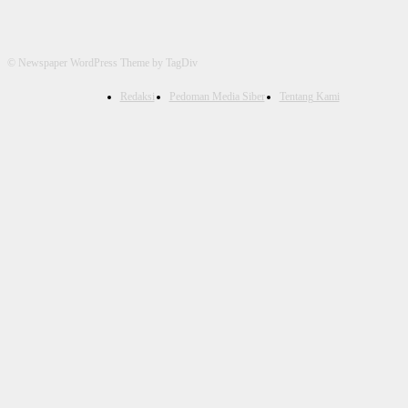
© Newspaper WordPress Theme by TagDiv
Redaksi
Pedoman Media Siber
Tentang Kami