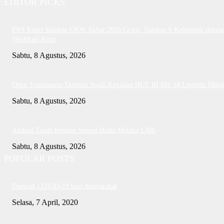
EDITOR PICKS
PWI Kepri Siapkan UKW Akbar 2026 Gratis, Siapkan 6 Kelompok denga
Verifikasi Ketat
Sabtu, 8 Agustus, 2026
Open Tournament Domino Awali Kegiatan HUT RI RW 04 Legenda Mala
Sabtu, 8 Agustus, 2026
Alokasi Tanah Reguler Segera Hadir Melalui LMS
Sabtu, 8 Agustus, 2026
POPULAR POSTS
Dampak COVID-19 bagi Masyarakat
Selasa, 7 April, 2020