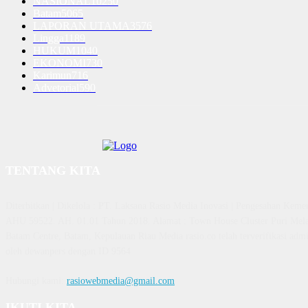
NASIONAL
10250
Batam
5065
LAPORAN UTAMA
3576
Lingga
1189
HUKUM
1040
EKONOMI
730
Karimun
716
Advetorial
590
TENTANG KITA
Diterbitkan | Dikelola : PT. Laksana Rasio Media Inovasi | Pengesahan K
AHU 59522. AH. 01.01 Tahun 2018. Alamat : Town House Cluster Puri Mela
Batam Centre, Batam, Kepulauan Riau Media rasio.co telah terverifikasi admin
oleh dewanpers dengan ID 9564
Hubungi kami:
rasiowebmedia@gmail.com
IKUTI KITA