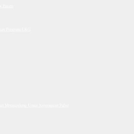
PN Batam
petan Program CKG
Dan Mengandung Unsur Keterangan Palsu