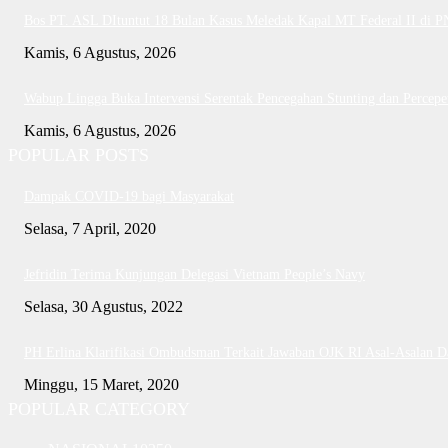
Bos PT. ASL DItuntut 18 Bulan Kasus Meledak Kapal MT Federal II di 
Kamis, 6 Agustus, 2026
Wabup Lingga Buka Intervensi Serentak Pencegahan Stunting dan Perce
Kamis, 6 Agustus, 2026
POPULAR POSTS
Dampak COVID-19 bagi Masyarakat
Selasa, 7 April, 2020
Jefridin Terima Kunjungan Delegasi Vietnam People’s Navy
Selasa, 30 Agustus, 2022
PH Erlina Klarifikasi Ombudsman Terkait Jawaban OJK RI Asal-Asalan 
Minggu, 15 Maret, 2020
POPULAR CATEGORY