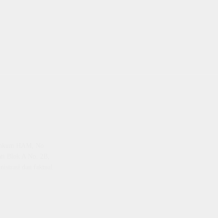
emenkum HAM, No
ti Blok A No. 2B,
istrasi dan faktual