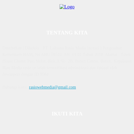
TENTANG KITA
Diterbitkan | Dikelola : PT. Laksana Rasio Media Inovasi | Pengesahan
Kemenkum HAM, No AHU 59522. AH. 01.01 Tahun 2018. Alamat : Town
House Cluster Puri Melati Blok A No. 2B, Batam Centre, Batam, Kepulauan
Riau Media rasio.co telah terverifikasi administrasi dan faktual oleh
dewanpers dengan ID 9564
Hubungi kami:
rasiowebmedia@gmail.com
IKUTI KITA