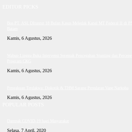
EDITOR PICKS
Bos PT. ASL DItuntut 18 Bulan Kasus Meledak Kapal MT Federal II di P
Batam
Kamis, 6 Agustus, 2026
Wabup Lingga Buka Intervensi Serentak Pencegahan Stunting dan Percepe
Program CKG
Kamis, 6 Agustus, 2026
Pengakuan Terdakwa: Diskotik & THM Sarang Peredaran Vape Narkoba
Kamis, 6 Agustus, 2026
POPULAR POSTS
Dampak COVID-19 bagi Masyarakat
Selasa, 7 April, 2020