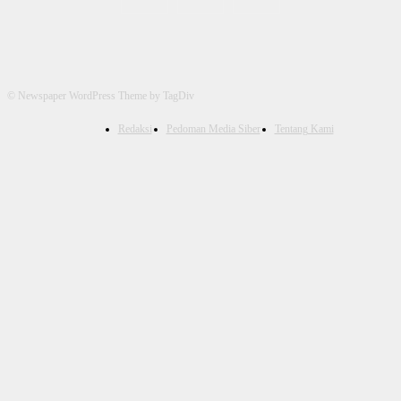
© Newspaper WordPress Theme by TagDiv
Redaksi
Pedoman Media Siber
Tentang Kami