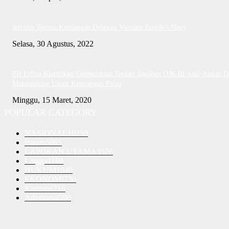
Jefridin Terima Kunjungan Delegasi Vietnam People’s Navy
Selasa, 30 Agustus, 2022
PH Erlina Klarifikasi Ombudsman Terkait Jawaban OJK RI Asal-Asalan D
Mengandung Unsur Keterangan Palsu
Minggu, 15 Maret, 2020
POPULAR CATEGORY
NASIONAL
10250
Batam
5065
LAPORAN UTAMA
3576
Lingga
1188
HUKUM
1040
EKONOMI
730
Karimun
716
Advetorial
590