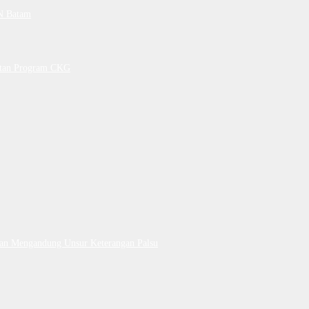
PN Batam
petan Program CKG
Dan Mengandung Unsur Keterangan Palsu