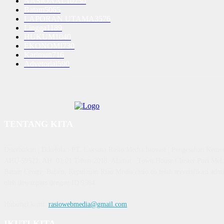
NASIONAL
10250
Batam
5065
LAPORAN UTAMA
3576
Lingga
1189
HUKUM
1040
EKONOMI
730
Karimun
716
Advetorial
590
TENTANG KITA
Diterbitkan | Dikelola : PT. Laksana Rasio Media Inovasi | Pengesahan K
AHU 59522. AH. 01.01 Tahun 2018. Alamat : Town House Cluster Puri Mela
Batam Centre, Batam, Kepulauan Riau Media rasio.co telah terverifikasi admin
oleh dewanpers dengan ID 9564
Hubungi kami:
rasiowebmedia@gmail.com
IKUTI KITA