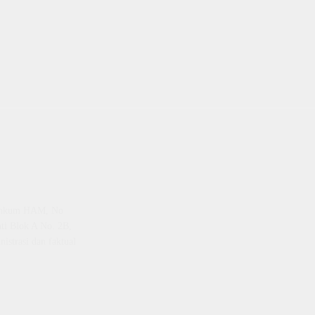
emenkum HAM, No
ti Blok A No. 2B,
istrasi dan faktual