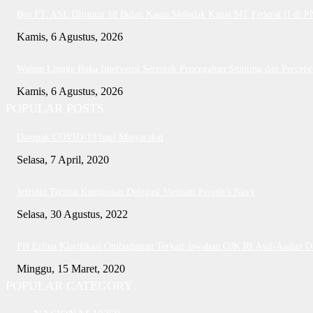
Bos PT. ASL DItuntut 18 Bulan Kasus Meledak Kapal MT Federal II di 
Kamis, 6 Agustus, 2026
Wabup Lingga Buka Intervensi Serentak Pencegahan Stunting dan Perce
Kamis, 6 Agustus, 2026
POPULAR POSTS
Dampak COVID-19 bagi Masyarakat
Selasa, 7 April, 2020
Jefridin Terima Kunjungan Delegasi Vietnam People’s Navy
Selasa, 30 Agustus, 2022
PH Erlina Klarifikasi Ombudsman Terkait Jawaban OJK RI Asal-Asalan 
Minggu, 15 Maret, 2020
POPULAR CATEGORY