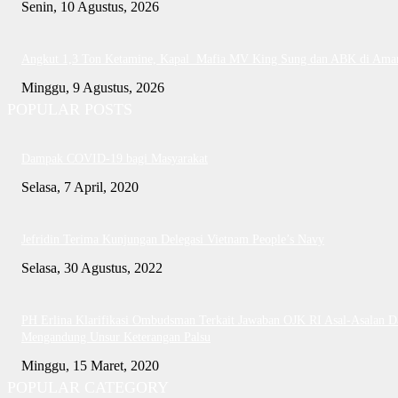
Senin, 10 Agustus, 2026
Angkut 1,3 Ton Ketamine, Kapal Mafia MV King Sung dan ABK di Ama
Minggu, 9 Agustus, 2026
POPULAR POSTS
Dampak COVID-19 bagi Masyarakat
Selasa, 7 April, 2020
Jefridin Terima Kunjungan Delegasi Vietnam People’s Navy
Selasa, 30 Agustus, 2022
PH Erlina Klarifikasi Ombudsman Terkait Jawaban OJK RI Asal-Asalan D
Mengandung Unsur Keterangan Palsu
Minggu, 15 Maret, 2020
POPULAR CATEGORY