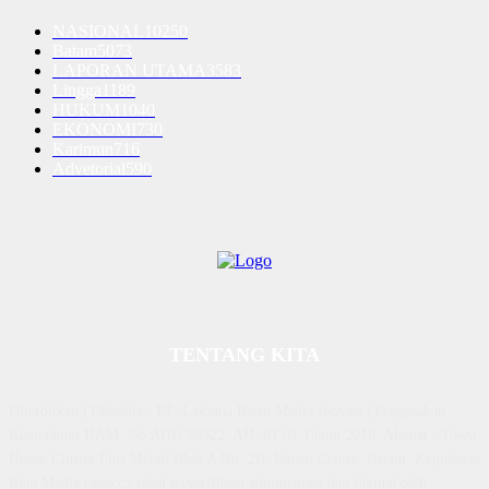
NASIONAL
10250
Batam
5073
LAPORAN UTAMA
3583
Lingga
1189
HUKUM
1040
EKONOMI
730
Karimun
716
Advetorial
590
TENTANG KITA
Diterbitkan | Dikelola : PT. Laksana Rasio Media Inovasi | Pengesahan
Kemenkum HAM, No AHU 59522. AH. 01.01 Tahun 2018. Alamat : Town
House Cluster Puri Melati Blok A No. 2B, Batam Centre, Batam, Kepulauan
Riau Media rasio.co telah terverifikasi administrasi dan faktual oleh