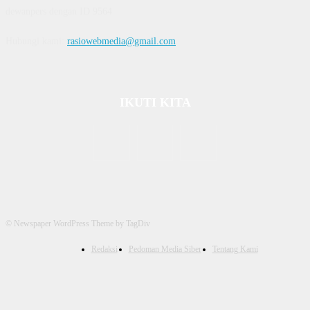
dewanpers dengan ID 9564
Hubungi kami:
rasiowebmedia@gmail.com
IKUTI KITA
© Newspaper WordPress Theme by TagDiv
Redaksi
Pedoman Media Siber
Tentang Kami