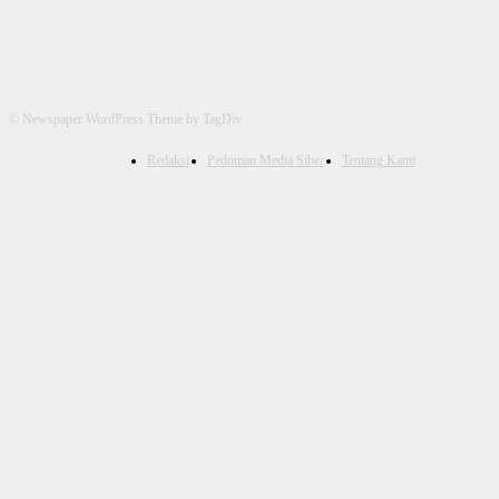
© Newspaper WordPress Theme by TagDiv
Redaksi
Pedoman Media Siber
Tentang Kami