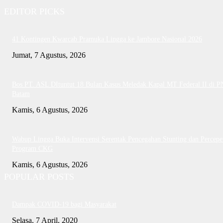
EDITOR PICKS
41 Kontingen Kwarcab Pramuka Lingga ke Jambore Nasional 2026
Jumat, 7 Agustus, 2026
Bos PT. ASL DItuntut 18 Bulan Kasus Meledak Kapal MT Federal II di P
Batam
Kamis, 6 Agustus, 2026
Wabup Lingga Buka Intervensi Serentak Pencegahan Stunting dan Percepe
Program CKG
Kamis, 6 Agustus, 2026
POPULAR POSTS
Dampak COVID-19 bagi Masyarakat
Selasa, 7 April, 2020