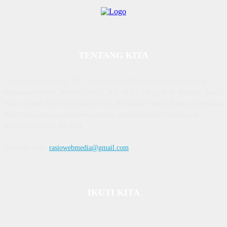
TENTANG KITA
Diterbitkan | Dikelola : PT. Laksana Rasio Media Inovasi | Pengesahan
Kemenkum HAM, No AHU 59522. AH. 01.01 Tahun 2018. Alamat : Town
House Cluster Puri Melati Blok A No. 2B, Batam Centre, Batam, Kepulauan
Riau Media rasio.co telah terverifikasi administrasi dan faktual oleh
dewanpers dengan ID 9564
Hubungi kami:
rasiowebmedia@gmail.com
IKUTI KITA