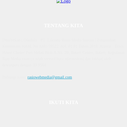
TENTANG KITA
Diterbitkan | Dikelola : PT. Laksana Rasio Media Inovasi | Pengesahan
Kemenkum HAM, No AHU 59522. AH. 01.01 Tahun 2018. Alamat : Town
House Cluster Puri Melati Blok A No. 2B, Batam Centre, Batam, Kepulauan
Riau Media rasio.co telah terverifikasi administrasi dan faktual oleh
dewanpers dengan ID 9564
Hubungi kami:
rasiowebmedia@gmail.com
IKUTI KITA