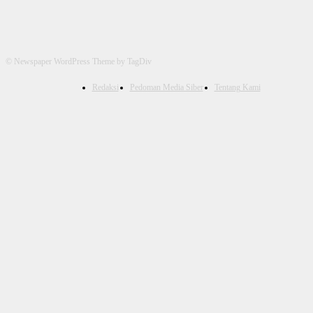
© Newspaper WordPress Theme by TagDiv
Redaksi
Pedoman Media Siber
Tentang Kami