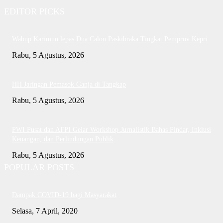
EDITOR PICKS
Wabup Karimun lepas Dua Calon Paskibraka Tingkat Pemprov Kepri
Rabu, 5 Agustus, 2026
HH Jaringan Pemasok Ganja di Tangkap
Rabu, 5 Agustus, 2026
PWI Pusat dan AFPI Gelar Workshop Jurnalistik Bahas Pindar, Inklusi
Keuangan, dan Perlindungan Publik
Rabu, 5 Agustus, 2026
POPULAR POSTS
Dampak COVID-19 bagi Masyarakat
Selasa, 7 April, 2020