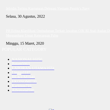
Jefridin Terima Kunjungan Delegasi Vietnam People’s Navy
Selasa, 30 Agustus, 2022
PH Erlina Klarifikasi Ombudsman Terkait Jawaban OJK RI Asal-Asalan D
Mengandung Unsur Keterangan Palsu
Minggu, 15 Maret, 2020
POPULAR CATEGORY
NASIONAL
10250
Batam
5063
LAPORAN UTAMA
3574
Lingga
1187
HUKUM
1040
EKONOMI
730
Karimun
716
Advetorial
590