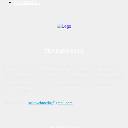
Advetorial
590
TENTANG KITA
Diterbitkan | Dikelola : PT. Laksana Rasio Media Inovasi | Pengesahan
Kemenkum HAM, No AHU 59522. AH. 01.01 Tahun 2018. Alamat : Town
House Cluster Puri Melati Blok A No. 2B, Batam Centre, Batam, Kepulauan
Riau Media rasio.co telah terverifikasi administrasi dan faktual oleh
dewanpers dengan ID 9564
Hubungi kami:
rasiowebmedia@gmail.com