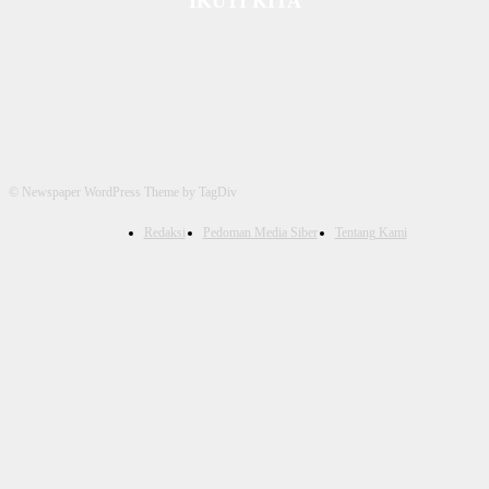
IKUTI KITA
© Newspaper WordPress Theme by TagDiv
Redaksi
Pedoman Media Siber
Tentang Kami