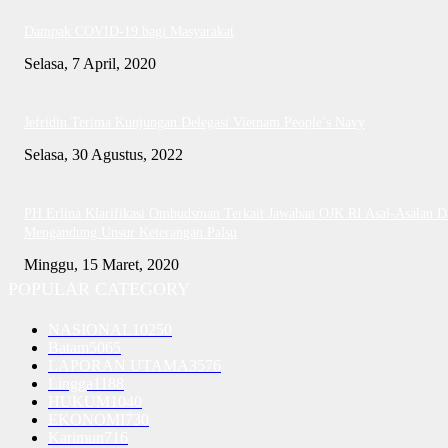
Dampak COVID-19 bagi Masyarakat
Selasa, 7 April, 2020
Jefridin Terima Kunjungan Delegasi Vietnam People’s Navy
Selasa, 30 Agustus, 2022
PH Erlina Klarifikasi Ombudsman Terkait Jawaban OJK RI Asal-Asalan D
Mengandung Unsur Keterangan Palsu
Minggu, 15 Maret, 2020
POPULAR CATEGORY
NASIONAL
10250
Batam
5065
LAPORAN UTAMA
3576
Lingga
1188
HUKUM
1040
EKONOMI
730
Karimun
716