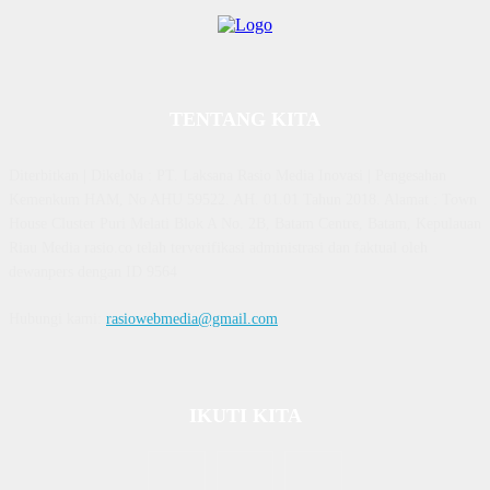
TENTANG KITA
Diterbitkan | Dikelola : PT. Laksana Rasio Media Inovasi | Pengesahan
Kemenkum HAM, No AHU 59522. AH. 01.01 Tahun 2018. Alamat : Town
House Cluster Puri Melati Blok A No. 2B, Batam Centre, Batam, Kepulauan
Riau Media rasio.co telah terverifikasi administrasi dan faktual oleh
dewanpers dengan ID 9564
Hubungi kami:
rasiowebmedia@gmail.com
IKUTI KITA