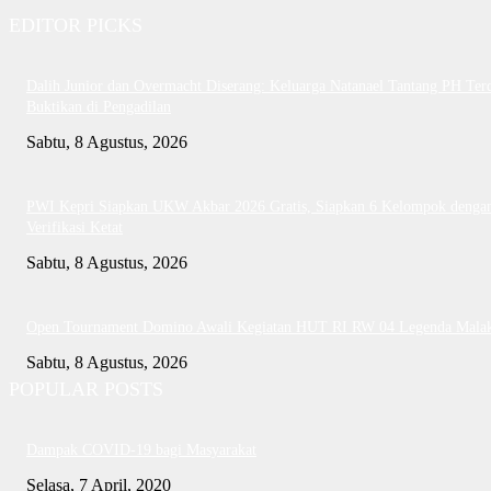
EDITOR PICKS
Dalih Junior dan Overmacht Diserang: Keluarga Natanael Tantang PH Te
Buktikan di Pengadilan
Sabtu, 8 Agustus, 2026
PWI Kepri Siapkan UKW Akbar 2026 Gratis, Siapkan 6 Kelompok denga
Verifikasi Ketat
Sabtu, 8 Agustus, 2026
Open Tournament Domino Awali Kegiatan HUT RI RW 04 Legenda Mala
Sabtu, 8 Agustus, 2026
POPULAR POSTS
Dampak COVID-19 bagi Masyarakat
Selasa, 7 April, 2020