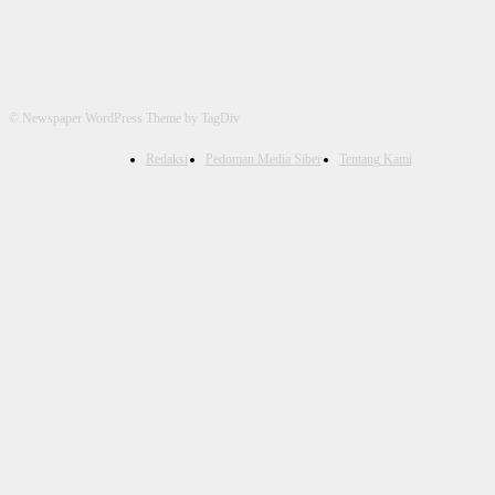
© Newspaper WordPress Theme by TagDiv
Redaksi
Pedoman Media Siber
Tentang Kami