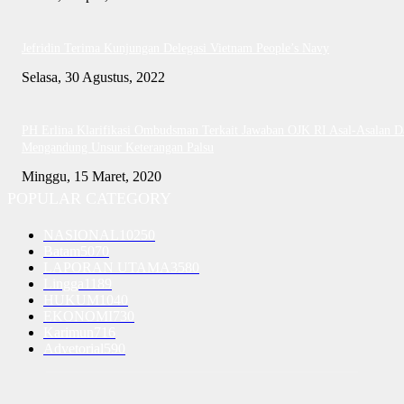
Jefridin Terima Kunjungan Delegasi Vietnam People’s Navy
Selasa, 30 Agustus, 2022
PH Erlina Klarifikasi Ombudsman Terkait Jawaban OJK RI Asal-Asalan D
Mengandung Unsur Keterangan Palsu
Minggu, 15 Maret, 2020
POPULAR CATEGORY
NASIONAL
10250
Batam
5070
LAPORAN UTAMA
3580
Lingga
1189
HUKUM
1040
EKONOMI
730
Karimun
716
Advetorial
590