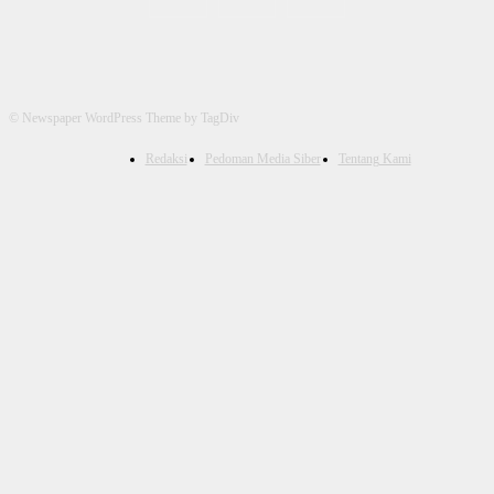
© Newspaper WordPress Theme by TagDiv
Redaksi
Pedoman Media Siber
Tentang Kami