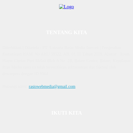
TENTANG KITA
Diterbitkan | Dikelola : PT. Laksana Rasio Media Inovasi | Pengesahan
Kemenkum HAM, No AHU 59522. AH. 01.01 Tahun 2018. Alamat : Town
House Cluster Puri Melati Blok A No. 2B, Batam Centre, Batam, Kepulauan
Riau Media rasio.co telah terverifikasi administrasi dan faktual oleh
dewanpers dengan ID 9564
Hubungi kami:
rasiowebmedia@gmail.com
IKUTI KITA