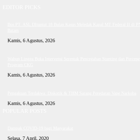
EDITOR PICKS
Bos PT. ASL DItuntut 18 Bulan Kasus Meledak Kapal MT Federal II di P
Batam
Kamis, 6 Agustus, 2026
Wabup Lingga Buka Intervensi Serentak Pencegahan Stunting dan Percepe
Program CKG
Kamis, 6 Agustus, 2026
Pengakuan Terdakwa: Diskotik & THM Sarang Peredaran Vape Narkoba
Kamis, 6 Agustus, 2026
POPULAR POSTS
Dampak COVID-19 bagi Masyarakat
Selasa, 7 April, 2020