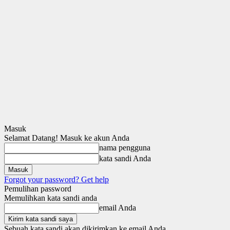
Masuk
Selamat Datang! Masuk ke akun Anda
nama pengguna
kata sandi Anda
Forgot your password? Get help
Pemulihan password
Memulihkan kata sandi anda
email Anda
Sebuah kata sandi akan dikirimkan ke email Anda.