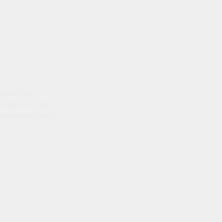
emenkum HAM, No
ti Blok A No. 2B,
istrasi dan faktual