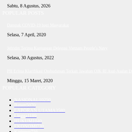
Sabtu, 8 Agustus, 2026
POPULAR POSTS
Dampak COVID-19 bagi Masyarakat
Selasa, 7 April, 2020
Jefridin Terima Kunjungan Delegasi Vietnam People’s Navy
Selasa, 30 Agustus, 2022
PH Erlina Klarifikasi Ombudsman Terkait Jawaban OJK RI Asal-Asalan 
Minggu, 15 Maret, 2020
POPULAR CATEGORY
NASIONAL
10250
Batam
5070
LAPORAN UTAMA
3580
Lingga
1189
HUKUM
1040
EKONOMI
730
Karimun
716