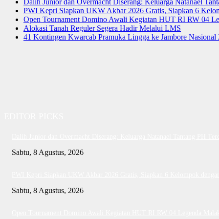
Dalih Junior dan Overmacht Diserang: Keluarga Natanael Tan
PWI Kepri Siapkan UKW Akbar 2026 Gratis, Siapkan 6 Kelomp
Open Tournament Domino Awali Kegiatan HUT RI RW 04 Le
Alokasi Tanah Reguler Segera Hadir Melalui LMS
41 Kontingen Kwarcab Pramuka Lingga ke Jambore Nasional
EDITOR PICKS
Dalih Junior dan Overmacht Diserang: Keluarga Natanael Tantang PH Ter
Sabtu, 8 Agustus, 2026
PWI Kepri Siapkan UKW Akbar 2026 Gratis, Siapkan 6 Kelompok dengan 
Sabtu, 8 Agustus, 2026
Open Tournament Domino Awali Kegiatan HUT RI RW 04 Legenda Mala