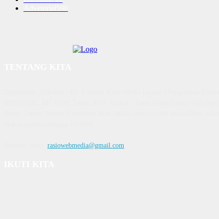
Advetorial
590
TENTANG KITA
Diterbitkan | Dikelola : PT. Laksana Rasio Media Inovasi | Pengesahan K
AHU 59522. AH. 01.01 Tahun 2018. Alamat : Town House Cluster Puri Mela
Batam Centre, Batam, Kepulauan Riau Media rasio.co telah terverifikasi admin
oleh dewanpers dengan ID 9564
Hubungi kami:
rasiowebmedia@gmail.com
IKUTI KITA