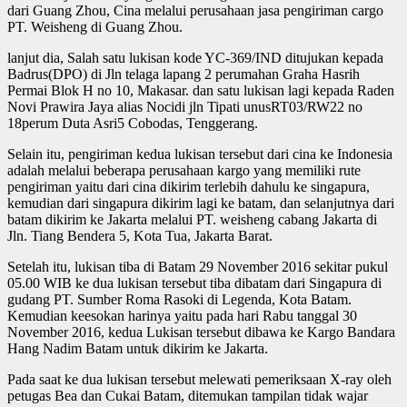
dari Guang Zhou, Cina melalui perusahaan jasa pengiriman cargo
PT. Weisheng di Guang Zhou.
lanjut dia, Salah satu lukisan kode YC-369/IND ditujukan kepada
Badrus(DPO) di Jln telaga lapang 2 perumahan Graha Hasrih
Permai Blok H no 10, Makasar. dan satu lukisan lagi kepada Raden
Novi Prawira Jaya alias Nocidi jln Tipati unusRT03/RW22 no
18perum Duta Asri5 Cobodas, Tenggerang.
Selain itu, pengiriman kedua lukisan tersebut dari cina ke Indonesia
adalah melalui beberapa perusahaan kargo yang memiliki rute
pengiriman yaitu dari cina dikirim terlebih dahulu ke singapura,
kemudian dari singapura dikirim lagi ke batam, dan selanjutnya dari
batam dikirim ke Jakarta melalui PT. weisheng cabang Jakarta di
Jln. Tiang Bendera 5, Kota Tua, Jakarta Barat.
Setelah itu, lukisan tiba di Batam 29 November 2016 sekitar pukul
05.00 WIB ke dua lukisan tersebut tiba dibatam dari Singapura di
gudang PT. Sumber Roma Rasoki di Legenda, Kota Batam.
Kemudian keesokan harinya yaitu pada hari Rabu tanggal 30
November 2016, kedua Lukisan tersebut dibawa ke Kargo Bandara
Hang Nadim Batam untuk dikirim ke Jakarta.
Pada saat ke dua lukisan tersebut melewati pemeriksaan X-ray oleh
petugas Bea dan Cukai Batam, ditemukan tampilan tidak wajar