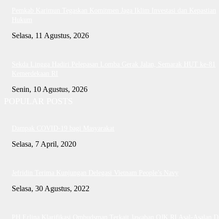
Pemkab Karimun Tegaskan Komitmen Jaga Iklim Investasi dan Kepastian
Hukum
Selasa, 11 Agustus, 2026
Sekda Lingga Hadiri Pelepasan Lomba Gerak Jalan, Semarak HUT ke-81
Kemerdekaan RI
Senin, 10 Agustus, 2026
POPULAR POSTS
Dampak COVID-19 bagi Masyarakat
Selasa, 7 April, 2020
Jefridin Terima Kunjungan Delegasi Vietnam People’s Navy
Selasa, 30 Agustus, 2022
PH Erlina Klarifikasi Ombudsman Terkait Jawaban OJK RI Asal-Asalan D