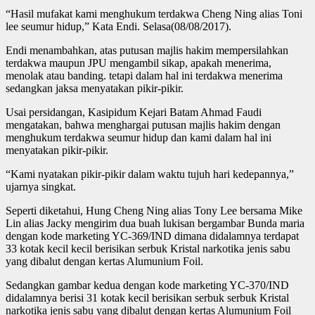
“Hasil mufakat kami menghukum terdakwa Cheng Ning alias Toni
lee seumur hidup,” Kata Endi. Selasa(08/08/2017).
Endi menambahkan, atas putusan majlis hakim mempersilahkan
terdakwa maupun JPU mengambil sikap, apakah menerima,
menolak atau banding. tetapi dalam hal ini terdakwa menerima
sedangkan jaksa menyatakan pikir-pikir.
Usai persidangan, Kasipidum Kejari Batam Ahmad Faudi
mengatakan, bahwa menghargai putusan majlis hakim dengan
menghukum terdakwa seumur hidup dan kami dalam hal ini
menyatakan pikir-pikir.
“Kami nyatakan pikir-pikir dalam waktu tujuh hari kedepannya,”
ujarnya singkat.
Seperti diketahui, Hung Cheng Ning alias Tony Lee bersama Mike
Lin alias Jacky mengirim dua buah lukisan bergambar Bunda maria
dengan kode marketing YC-369/IND dimana didalamnya terdapat
33 kotak kecil kecil berisikan serbuk Kristal narkotika jenis sabu
yang dibalut dengan kertas Alumunium Foil.
Sedangkan gambar kedua dengan kode marketing YC-370/IND
didalamnya berisi 31 kotak kecil berisikan serbuk serbuk Kristal
narkotika jenis sabu yang dibalut dengan kertas Alumunium Foil