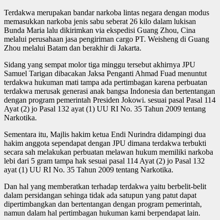
Terdakwa merupakan bandar narkoba lintas negara dengan modus
memasukkan narkoba jenis sabu seberat 26 kilo dalam lukisan
Bunda Maria lalu dikirimkan via ekspedisi Guang Zhou, Cina
melalui perusahaan jasa pengiriman cargo PT. Weisheng di Guang
Zhou melalui Batam dan berakhir di Jakarta.
Sidang yang sempat molor tiga minggu tersebut akhirnya JPU
Samuel Tarigan dibacakan Jaksa Penganti Ahmad Fuad menuntut
terdakwa hukuman mati tampa ada pertimbagan karena perbuatan
terdakwa merusak generasi anak bangsa Indonesia dan bertentangan
dengan program pemerintah Presiden Jokowi. sesuai pasal Pasal 114
Ayat (2) jo Pasal 132 ayat (1) UU RI No. 35 Tahun 2009 tentang
Narkotika.
Sementara itu, Majlis hakim ketua Endi Nurindra didampingi dua
hakim anggota sependapat dengan JPU dimana terdakwa terbukti
secara sah melakukan perbuatan melawan hukum memiliki narkoba
lebi dari 5 gram tampa hak sesuai pasal 114 Ayat (2) jo Pasal 132
ayat (1) UU RI No. 35 Tahun 2009 tentang Narkotika.
Dan hal yang memberatkan terhadap terdakwa yaitu berbelit-belit
dalam persidangan sehinga tidak ada satupun yang patut dapat
dipertimbangkan dan bertentangan dengan program pemerintah,
namun dalam hal pertimbagan hukuman kami berpendapat lain.