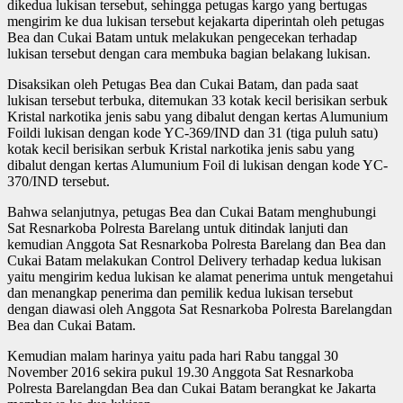
dikedua lukisan tersebut, sehingga petugas kargo yang bertugas
mengirim ke dua lukisan tersebut kejakarta diperintah oleh petugas
Bea dan Cukai Batam untuk melakukan pengecekan terhadap
lukisan tersebut dengan cara membuka bagian belakang lukisan.
Disaksikan oleh Petugas Bea dan Cukai Batam, dan pada saat
lukisan tersebut terbuka, ditemukan 33 kotak kecil berisikan serbuk
Kristal narkotika jenis sabu yang dibalut dengan kertas Alumunium
Foildi lukisan dengan kode YC-369/IND dan 31 (tiga puluh satu)
kotak kecil berisikan serbuk Kristal narkotika jenis sabu yang
dibalut dengan kertas Alumunium Foil di lukisan dengan kode YC-
370/IND tersebut.
Bahwa selanjutnya, petugas Bea dan Cukai Batam menghubungi
Sat Resnarkoba Polresta Barelang untuk ditindak lanjuti dan
kemudian Anggota Sat Resnarkoba Polresta Barelang dan Bea dan
Cukai Batam melakukan Control Delivery terhadap kedua lukisan
yaitu mengirim kedua lukisan ke alamat penerima untuk mengetahui
dan menangkap penerima dan pemilik kedua lukisan tersebut
dengan diawasi oleh Anggota Sat Resnarkoba Polresta Barelangdan
Bea dan Cukai Batam.
Kemudian malam harinya yaitu pada hari Rabu tanggal 30
November 2016 sekira pukul 19.30 Anggota Sat Resnarkoba
Polresta Barelangdan Bea dan Cukai Batam berangkat ke Jakarta