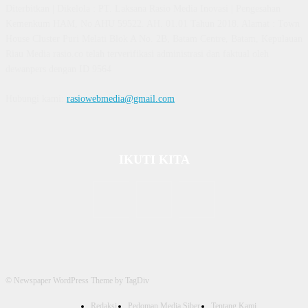
Diterbitkan | Dikelola : PT. Laksana Rasio Media Inovasi | Pengesahan
Kemenkum HAM, No AHU 59522. AH. 01.01 Tahun 2018. Alamat : Town
House Cluster Puri Melati Blok A No. 2B, Batam Centre, Batam, Kepulauan
Riau Media rasio.co telah terverifikasi administrasi dan faktual oleh
dewanpers dengan ID 9564
Hubungi kami:
rasiowebmedia@gmail.com
IKUTI KITA
© Newspaper WordPress Theme by TagDiv
Redaksi
Pedoman Media Siber
Tentang Kami