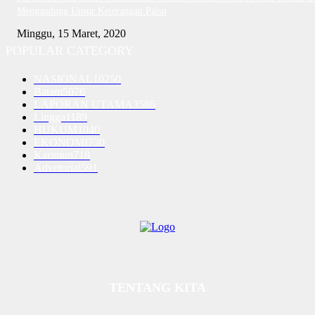
Mengandung Unsur Keterangan Palsu
Minggu, 15 Maret, 2020
POPULAR CATEGORY
NASIONAL
10250
Batam
5076
LAPORAN UTAMA
3586
Lingga
1189
HUKUM
1040
EKONOMI
730
Karimun
718
Advetorial
591
TENTANG KITA