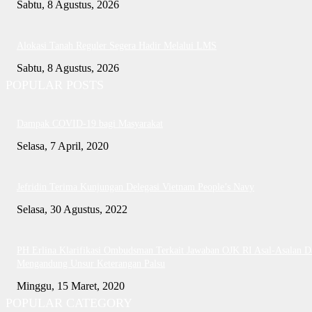
Sabtu, 8 Agustus, 2026
Alokasi Tanah Reguler Segera Hadir Melalui LMS
Sabtu, 8 Agustus, 2026
POPULAR POSTS
Dampak COVID-19 bagi Masyarakat
Selasa, 7 April, 2020
Jefridin Terima Kunjungan Delegasi Vietnam People’s Navy
Selasa, 30 Agustus, 2022
PH Erlina Klarifikasi Ombudsman Terkait Jawaban OJK RI Asal-Asalan D
Mengandung Unsur Keterangan Palsu
Minggu, 15 Maret, 2020
POPULAR CATEGORY