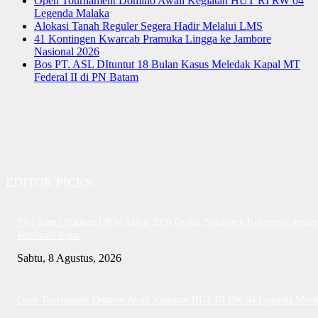
Open Tournament Domino Awali Kegiatan HUT RI RW 04
Legenda Malaka
Alokasi Tanah Reguler Segera Hadir Melalui LMS
41 Kontingen Kwarcab Pramuka Lingga ke Jambore
Nasional 2026
Bos PT. ASL DItuntut 18 Bulan Kasus Meledak Kapal MT
Federal II di PN Batam
EDITOR PICKS
PWI Kepri Siapkan UKW Akbar 2026 Gratis, Siapkan 6 Kelompok denga
Verifikasi Ketat
Sabtu, 8 Agustus, 2026
Open Tournament Domino Awali Kegiatan HUT RI RW 04 Legenda Mala