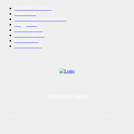
NASIONAL
10250
Batam
5068
LAPORAN UTAMA
3578
Lingga
1189
HUKUM
1040
EKONOMI
730
Karimun
716
Advetorial
590
TENTANG KITA
Diterbitkan | Dikelola : PT. Laksana Rasio Media Inovasi | Pengesahan
Kemenkum HAM, No AHU 59522. AH. 01.01 Tahun 2018. Alamat : Town
House Cluster Puri Melati Blok A No. 2B, Batam Centre, Batam, Kepulauan
Riau Media rasio.co telah terverifikasi administrasi dan faktual oleh