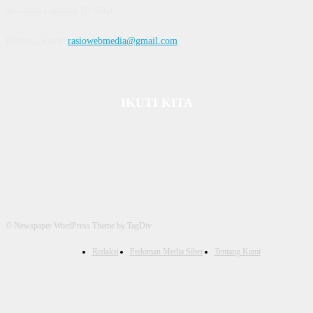
dewanpers dengan ID 9564
Hubungi kami:
rasiowebmedia@gmail.com
IKUTI KITA
© Newspaper WordPress Theme by TagDiv
Redaksi
Pedoman Media Siber
Tentang Kami