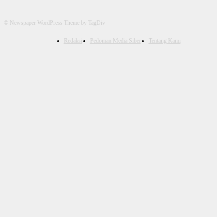
© Newspaper WordPress Theme by TagDiv
Redaksi
Pedoman Media Siber
Tentang Kami