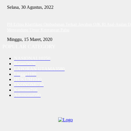
Selasa, 30 Agustus, 2022
PH Erlina Klarifikasi Ombudsman Terkait Jawaban OJK RI Asal-Asalan D
Mengandung Unsur Keterangan Palsu
Minggu, 15 Maret, 2020
POPULAR CATEGORY
NASIONAL
10250
Batam
5070
LAPORAN UTAMA
3580
Lingga
1189
HUKUM
1040
EKONOMI
730
Karimun
716
Advetorial
590