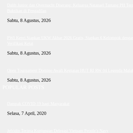
Dalih Junior dan Overmacht Diserang: Keluarga Natanael Tantang PH Te
Buktikan di Pengadilan
Sabtu, 8 Agustus, 2026
PWI Kepri Siapkan UKW Akbar 2026 Gratis, Siapkan 6 Kelompok denga
Verifikasi Ketat
Sabtu, 8 Agustus, 2026
Open Tournament Domino Awali Kegiatan HUT RI RW 04 Legenda Mala
Sabtu, 8 Agustus, 2026
POPULAR POSTS
Dampak COVID-19 bagi Masyarakat
Selasa, 7 April, 2020
Jefridin Terima Kunjungan Delegasi Vietnam People’s Navy