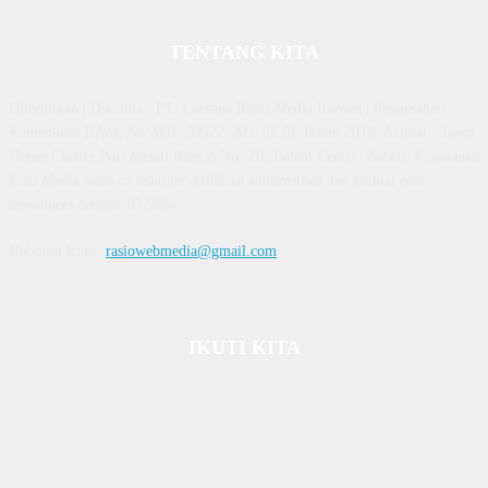
TENTANG KITA
Diterbitkan | Dikelola : PT. Laksana Rasio Media Inovasi | Pengesahan
Kemenkum HAM, No AHU 59522. AH. 01.01 Tahun 2018. Alamat : Town
House Cluster Puri Melati Blok A No. 2B, Batam Centre, Batam, Kepulauan
Riau Media rasio.co telah terverifikasi administrasi dan faktual oleh
dewanpers dengan ID 9564
Hubungi kami:
rasiowebmedia@gmail.com
IKUTI KITA