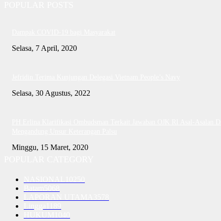
POPULAR POSTS
Dampak COVID-19 bagi Masyarakat
Selasa, 7 April, 2020
Jefridin Terima Kunjungan Delegasi Vietnam People’s Navy
Selasa, 30 Agustus, 2022
PH Erlina Klarifikasi Ombudsman Terkait Jawaban OJK RI Asal-Asalan D
Mengandung Unsur Keterangan Palsu
Minggu, 15 Maret, 2020
POPULAR CATEGORY
NASIONAL
10250
Batam
5068
LAPORAN UTAMA
3578
Lingga
1189
HUKUM
1040