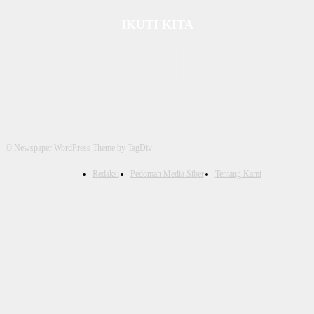
IKUTI KITA
© Newspaper WordPress Theme by TagDiv
Redaksi
Pedoman Media Siber
Tentang Kami