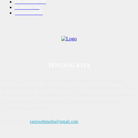
EKONOMI
730
Karimun
716
Advetorial
590
TENTANG KITA
Diterbitkan | Dikelola : PT. Laksana Rasio Media Inovasi | Pengesahan
Kemenkum HAM, No AHU 59522. AH. 01.01 Tahun 2018. Alamat : Town
House Cluster Puri Melati Blok A No. 2B, Batam Centre, Batam, Kepulauan
Riau Media rasio.co telah terverifikasi administrasi dan faktual oleh
dewanpers dengan ID 9564
Hubungi kami:
rasiowebmedia@gmail.com