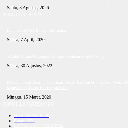
Sabtu, 8 Agustus, 2026
POPULAR POSTS
Dampak COVID-19 bagi Masyarakat
Selasa, 7 April, 2020
Jefridin Terima Kunjungan Delegasi Vietnam People’s Navy
Selasa, 30 Agustus, 2022
PH Erlina Klarifikasi Ombudsman Terkait Jawaban OJK RI Asal-Asalan D
Mengandung Unsur Keterangan Palsu
Minggu, 15 Maret, 2020
POPULAR CATEGORY
NASIONAL
10250
Batam
5070
LAPORAN UTAMA
3580