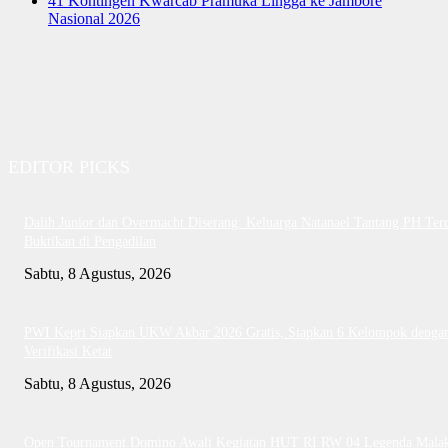
41 Kontingen Kwarcab Pramuka Lingga ke Jambore
Nasional 2026
EDITOR PICKS
Dalih Junior dan Overmacht Diserang: Keluarga Natanael Tantang PH Te
Buktikan di Pengadilan
Sabtu, 8 Agustus, 2026
PWI Kepri Siapkan UKW Akbar 2026 Gratis, Siapkan 6 Kelompok denga
Verifikasi Ketat
Sabtu, 8 Agustus, 2026
Open Tournament Domino Awali Kegiatan HUT RI RW 04 Legenda Mala