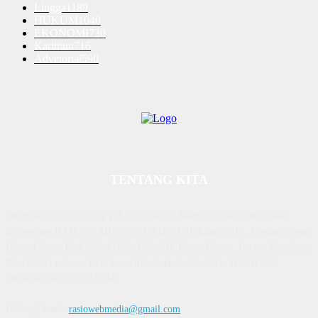
Lingga
1189
HUKUM
1040
EKONOMI
730
Karimun
716
Advetorial
590
TENTANG KITA
Diterbitkan | Dikelola : PT. Laksana Rasio Media Inovasi | Pengesahan
Kemenkum HAM, No AHU 59522. AH. 01.01 Tahun 2018. Alamat : Town
House Cluster Puri Melati Blok A No. 2B, Batam Centre, Batam, Kepulauan
Riau Media rasio.co telah terverifikasi administrasi dan faktual oleh
dewanpers dengan ID 9564
Hubungi kami:
rasiowebmedia@gmail.com