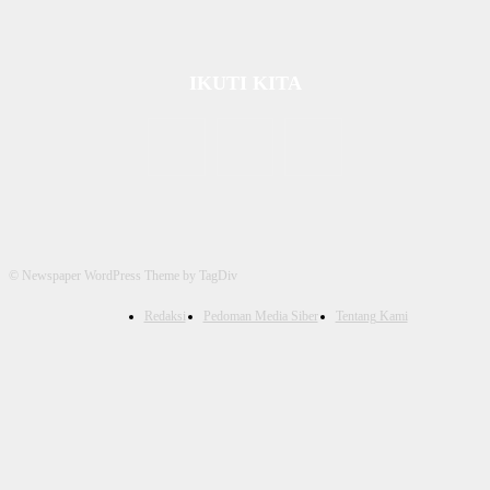
IKUTI KITA
© Newspaper WordPress Theme by TagDiv
Redaksi
Pedoman Media Siber
Tentang Kami