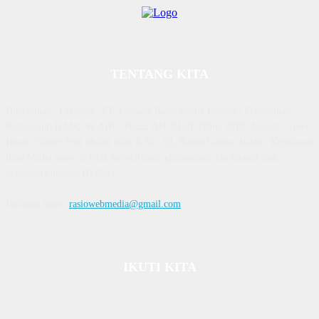
TENTANG KITA
Diterbitkan | Dikelola : PT. Laksana Rasio Media Inovasi | Pengesahan
Kemenkum HAM, No AHU 59522. AH. 01.01 Tahun 2018. Alamat : Town
House Cluster Puri Melati Blok A No. 2B, Batam Centre, Batam, Kepulauan
Riau Media rasio.co telah terverifikasi administrasi dan faktual oleh
dewanpers dengan ID 9564
Hubungi kami:
rasiowebmedia@gmail.com
IKUTI KITA