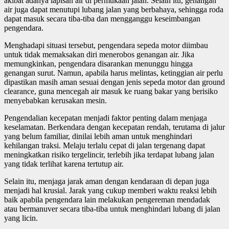
akibat adanya lapisan air di permukaan jalan. Selain itu, genangan
air juga dapat menutupi lubang jalan yang berbahaya, sehingga roda
dapat masuk secara tiba-tiba dan mengganggu keseimbangan
pengendara.
Menghadapi situasi tersebut, pengendara sepeda motor diimbau
untuk tidak memaksakan diri menerobos genangan air. Jika
memungkinkan, pengendara disarankan menunggu hingga
genangan surut. Namun, apabila harus melintas, ketinggian air perlu
dipastikan masih aman sesuai dengan jenis sepeda motor dan ground
clearance, guna mencegah air masuk ke ruang bakar yang berisiko
menyebabkan kerusakan mesin.
Pengendalian kecepatan menjadi faktor penting dalam menjaga
keselamatan. Berkendara dengan kecepatan rendah, terutama di jalur
yang belum familiar, dinilai lebih aman untuk menghindari
kehilangan traksi. Melaju terlalu cepat di jalan tergenang dapat
meningkatkan risiko tergelincir, terlebih jika terdapat lubang jalan
yang tidak terlihat karena tertutup air.
Selain itu, menjaga jarak aman dengan kendaraan di depan juga
menjadi hal krusial. Jarak yang cukup memberi waktu reaksi lebih
baik apabila pengendara lain melakukan pengereman mendadak
atau bermanuver secara tiba-tiba untuk menghindari lubang di jalan
yang licin.