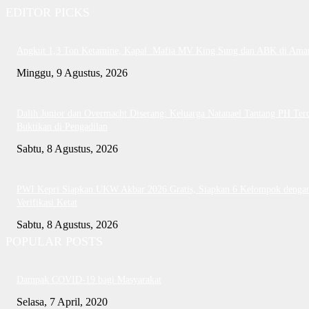
EDITOR PICKS
Angkut 1,3 Ton Ketamine, Kapal Mafia MV King Sung dan ABK di Ama
Minggu, 9 Agustus, 2026
Dalih Junior dan Overmacht Diserang: Keluarga Natanael Tantang PH Te
Buktikan di Pengadilan
Sabtu, 8 Agustus, 2026
PWI Kepri Siapkan UKW Akbar 2026 Gratis, Siapkan 6 Kelompok denga
Verifikasi Ketat
Sabtu, 8 Agustus, 2026
POPULAR POSTS
Dampak COVID-19 bagi Masyarakat
Selasa, 7 April, 2020