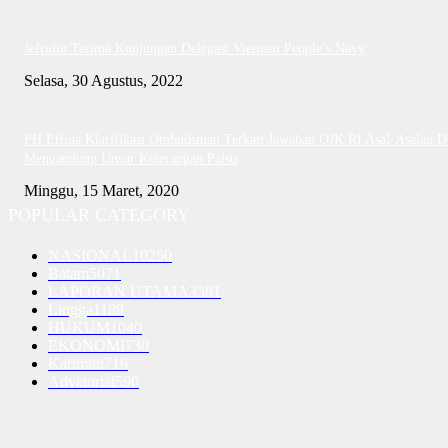
Jefridin Terima Kunjungan Delegasi Vietnam People’s Navy
Selasa, 30 Agustus, 2022
PH Erlina Klarifikasi Ombudsman Terkait Jawaban OJK RI Asal-Asalan D
Mengandung Unsur Keterangan Palsu
Minggu, 15 Maret, 2020
POPULAR CATEGORY
NASIONAL
10250
Batam
5071
LAPORAN UTAMA
3581
Lingga
1189
HUKUM
1040
EKONOMI
730
Karimun
716
Advetorial
590