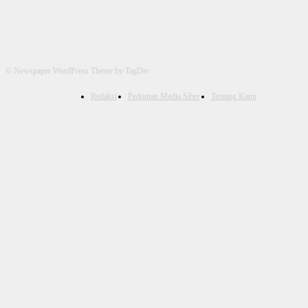
© Newspaper WordPress Theme by TagDiv
Redaksi
Pedoman Media Siber
Tentang Kami