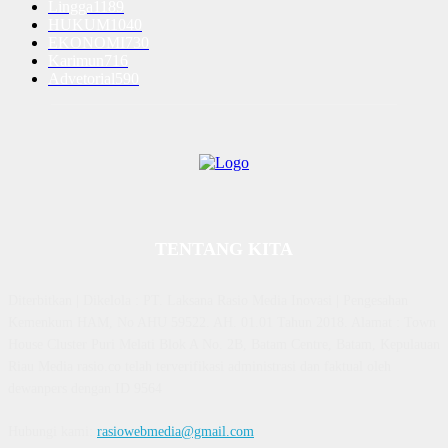
Lingga
1189
HUKUM
1040
EKONOMI
730
Karimun
716
Advetorial
590
TENTANG KITA
Diterbitkan | Dikelola : PT. Laksana Rasio Media Inovasi | Pengesahan
Kemenkum HAM, No AHU 59522. AH. 01.01 Tahun 2018. Alamat : Town
House Cluster Puri Melati Blok A No. 2B, Batam Centre, Batam, Kepulauan
Riau Media rasio.co telah terverifikasi administrasi dan faktual oleh
dewanpers dengan ID 9564
Hubungi kami:
rasiowebmedia@gmail.com