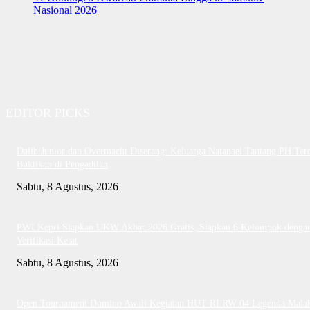
Nasional 2026
EDITOR PICKS
Dalih Junior dan Overmacht Diserang: Keluarga Natanael Tantang PH Te
Buktikan di Pengadilan
Sabtu, 8 Agustus, 2026
PWI Kepri Siapkan UKW Akbar 2026 Gratis, Siapkan 6 Kelompok denga
Verifikasi Ketat
Sabtu, 8 Agustus, 2026
Open Tournament Domino Awali Kegiatan HUT RI RW 04 Legenda Mala