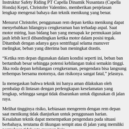
Instruktur Safety Riding PT Capella Dinamik Nusantara (Capella
Honda) Kepri, Christofer Valentino, memberikan penjelasan
lengkap mengenai bahaya dan teknik menikung yang benar.
Menurut Christofer, penggunaan rem depan ketika menikung dapat
menyebabkan hilangnya cengkeraman ban terhadap aspal. Saat
motor miring, luas bidang ban yang menapak ke permukaan jalan
jauh lebih kecil dibandingkan ketika motor dalam posisi tegak.
Ditambah dengan adanya gaya sentrifugal selama manuver
melingkar, beban yang diterima ban meningkat drastis.
“Ketika rem depan digunakan dalam kondisi seperti ini, beban ban
bertambah besar sehingga potensi kehilangan traksi semakin tinggi.
Jika roda depan kehilangan cengkeraman, pengendara bisa langsung
terhempas bersama motornya, dan risikonya sangat fatal,” jelasnya.
Ia menegaskan bahwa teknik ini hanya aman dilakukan oleh
pembalap di lintasan dengan perlengkapan keselamatan yang
lengkap, sehingga sangat tidak disarankan untuk digunakan di jalan
raya.
Melihat tingginya risiko, kebiasaan mengerem dengan rem depan
saat menikung tidak dianjurkan untuk penggunaan harian.
Kesalahan teknik dapat menempatkan pengendara pada situasi
berbahaya, terutama di tikungan sempit atau di jalan yang memiliki