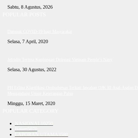
Sabtu, 8 Agustus, 2026
POPULAR POSTS
Dampak COVID-19 bagi Masyarakat
Selasa, 7 April, 2020
Jefridin Terima Kunjungan Delegasi Vietnam People’s Navy
Selasa, 30 Agustus, 2022
PH Erlina Klarifikasi Ombudsman Terkait Jawaban OJK RI Asal-Asalan D
Mengandung Unsur Keterangan Palsu
Minggu, 15 Maret, 2020
POPULAR CATEGORY
NASIONAL
10250
Batam
5070
LAPORAN UTAMA
3580