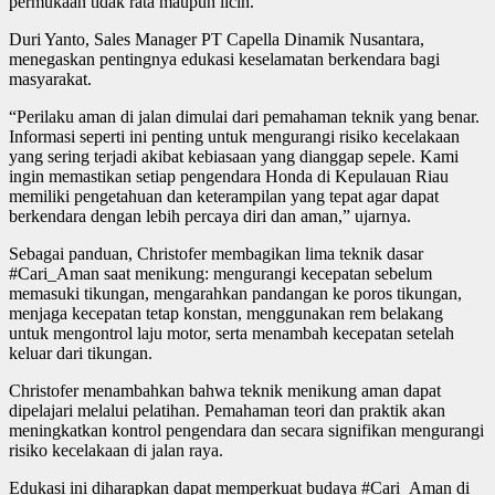
permukaan tidak rata maupun licin.
Duri Yanto, Sales Manager PT Capella Dinamik Nusantara,
menegaskan pentingnya edukasi keselamatan berkendara bagi
masyarakat.
“Perilaku aman di jalan dimulai dari pemahaman teknik yang benar.
Informasi seperti ini penting untuk mengurangi risiko kecelakaan
yang sering terjadi akibat kebiasaan yang dianggap sepele. Kami
ingin memastikan setiap pengendara Honda di Kepulauan Riau
memiliki pengetahuan dan keterampilan yang tepat agar dapat
berkendara dengan lebih percaya diri dan aman,” ujarnya.
Sebagai panduan, Christofer membagikan lima teknik dasar
#Cari_Aman saat menikung: mengurangi kecepatan sebelum
memasuki tikungan, mengarahkan pandangan ke poros tikungan,
menjaga kecepatan tetap konstan, menggunakan rem belakang
untuk mengontrol laju motor, serta menambah kecepatan setelah
keluar dari tikungan.
Christofer menambahkan bahwa teknik menikung aman dapat
dipelajari melalui pelatihan. Pemahaman teori dan praktik akan
meningkatkan kontrol pengendara dan secara signifikan mengurangi
risiko kecelakaan di jalan raya.
Edukasi ini diharapkan dapat memperkuat budaya #Cari_Aman di