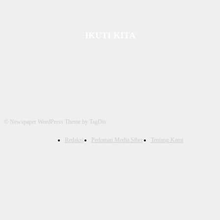
IKUTI KITA
© Newspaper WordPress Theme by TagDiv
Redaksi
Pedoman Media Siber
Tentang Kami