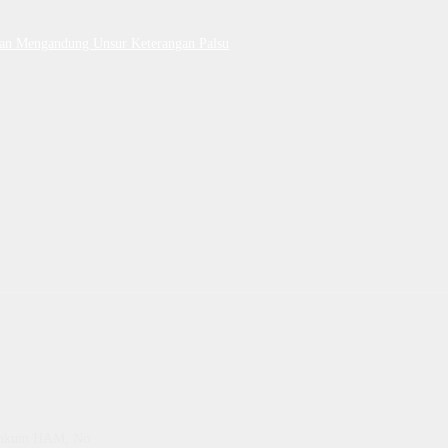
Dan Mengandung Unsur Keterangan Palsu
emenkum HAM, No