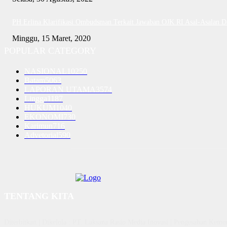
PH Erlina Klarifikasi Ombudsman Terkait Jawaban OJK RI Asal-Asalan 
Minggu, 15 Maret, 2020
POPULAR CATEGORY
NASIONAL
10250
Batam
5063
LAPORAN UTAMA
3574
Lingga
1187
HUKUM
1040
EKONOMI
730
Karimun
716
Advetorial
590
TENTANG KITA
Diterbitkan | Dikelola : PT. Laksana Rasio Media Inovasi | Pengesahan K