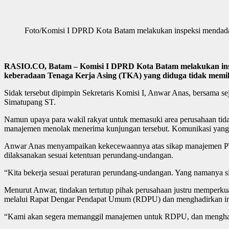
Foto/Komisi I DPRD Kota Batam melakukan inspeksi mendadak t
RASIO.CO, Batam – Komisi I DPRD Kota Batam melakukan inspek
keberadaan Tenaga Kerja Asing (TKA) yang diduga tidak memil
Sidak tersebut dipimpin Sekretaris Komisi I, Anwar Anas, bersam
Simatupang ST.
Namun upaya para wakil rakyat untuk memasuki area perusahaan ti
manajemen menolak menerima kunjungan tersebut. Komunikasi yang
Anwar Anas menyampaikan kekecewaannya atas sikap manajemen PT J
dilaksanakan sesuai ketentuan perundang-undangan.
“Kita bekerja sesuai peraturan perundang-undangan. Yang namanya si
Menurut Anwar, tindakan tertutup pihak perusahaan justru memperku
melalui Rapat Dengar Pendapat Umum (RDPU) dan menghadirkan insta
“Kami akan segera memanggil manajemen untuk RDPU, dan menghadirk