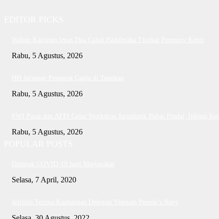
EDITOR PICKS
Wabup Karimun lepas Dua Calon Paskibraka Tingkat Pemprov Kepri
Rabu, 5 Agustus, 2026
HH Jaringan Pemasok Ganja di Tangkap
Rabu, 5 Agustus, 2026
PWI Pusat dan AFPI Gelar Workshop Jurnalistik Bahas Pindar, Inklusi Ke
Rabu, 5 Agustus, 2026
POPULAR POSTS
Dampak COVID-19 bagi Masyarakat
Selasa, 7 April, 2020
Jefridin Terima Kunjungan Delegasi Vietnam People’s Navy
Selasa, 30 Agustus, 2022