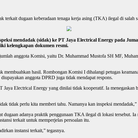
erkait dugaan keberadaan tenaga kerja asing (TKA) ilegal di salah s
si mendadak (sidak) ke PT Jaya Electrical Energy pada Jumat 
iki kelengkapan dokumen resmi.
a sejumlah anggota Komisi, yaitu Dr. Muhammad Mustofa SH MF, Muha
dak membuahkan hasil. Rombongan Komisi I dihalangi petugas keamana
 diupayakan anggota DPRD juga tidak mendapat respons.
aya Electrical Energy yang dinilai tidak kooperatif. Ia menegaska
dak tidak perlu kita memberi tahu. Namanya kan inspeksi mendadak,” 
at dugaan adanya praktik penggunaan TKA ilegal di lokasi tersebut. 
nsi terkait untuk memperjelas persoalan itu.
an instansi terkait,” tegasnya.