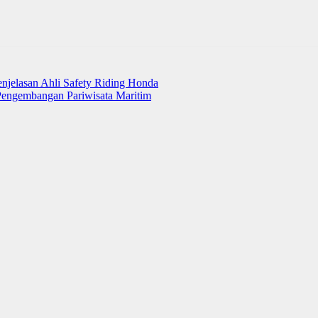
njelasan Ahli Safety Riding Honda
Pengembangan Pariwisata Maritim