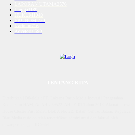
LAPORAN UTAMA
3576
Lingga
1189
HUKUM
1040
EKONOMI
730
Karimun
716
Advetorial
590
TENTANG KITA
Diterbitkan | Dikelola : PT. Laksana Rasio Media Inovasi | Pengesahan
Kemenkum HAM, No AHU 59522. AH. 01.01 Tahun 2018. Alamat : Town
House Cluster Puri Melati Blok A No. 2B, Batam Centre, Batam, Kepulauan
Riau Media rasio.co telah terverifikasi administrasi dan faktual oleh
dewanpers dengan ID 9564