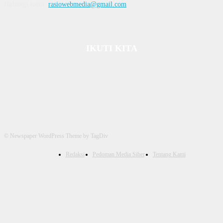
Hubungi kami:
rasiowebmedia@gmail.com
IKUTI KITA
© Newspaper WordPress Theme by TagDiv
Redaksi
Pedoman Media Siber
Tentang Kami