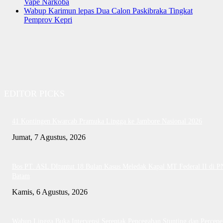
Vape Narkoba
Wabup Karimun lepas Dua Calon Paskibraka Tingkat
Pemprov Kepri
EDITOR PICKS
41 Kontingen Kwarcab Pramuka Lingga ke Jambore Nasional 2026
Jumat, 7 Agustus, 2026
Bos PT. ASL DItuntut 18 Bulan Kasus Meledak Kapal MT Federal II di P
Batam
Kamis, 6 Agustus, 2026
Wabup Lingga Buka Intervensi Serentak Pencegahan Stunting dan Percepe