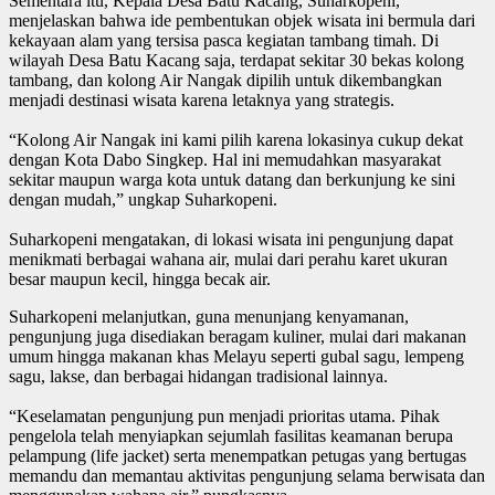
Sementara itu, Kepala Desa Batu Kacang, Suharkopeni,
menjelaskan bahwa ide pembentukan objek wisata ini bermula dari
kekayaan alam yang tersisa pasca kegiatan tambang timah. Di
wilayah Desa Batu Kacang saja, terdapat sekitar 30 bekas kolong
tambang, dan kolong Air Nangak dipilih untuk dikembangkan
menjadi destinasi wisata karena letaknya yang strategis.
“Kolong Air Nangak ini kami pilih karena lokasinya cukup dekat
dengan Kota Dabo Singkep. Hal ini memudahkan masyarakat
sekitar maupun warga kota untuk datang dan berkunjung ke sini
dengan mudah,” ungkap Suharkopeni.
Suharkopeni mengatakan, di lokasi wisata ini pengunjung dapat
menikmati berbagai wahana air, mulai dari perahu karet ukuran
besar maupun kecil, hingga becak air.
Suharkopeni melanjutkan, guna menunjang kenyamanan,
pengunjung juga disediakan beragam kuliner, mulai dari makanan
umum hingga makanan khas Melayu seperti gubal sagu, lempeng
sagu, lakse, dan berbagai hidangan tradisional lainnya.
“Keselamatan pengunjung pun menjadi prioritas utama. Pihak
pengelola telah menyiapkan sejumlah fasilitas keamanan berupa
pelampung (life jacket) serta menempatkan petugas yang bertugas
memandu dan memantau aktivitas pengunjung selama berwisata dan