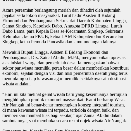
Acara peresmian berlangsung meriah dan dihadiri oleh sejumlah
pejabat serta tokoh masyarakat. Turut hadir Asisten II Bidang
Ekonomi dan Pembangunan Sekretariat Daerah Kabupaten Lingga,
Camat Singkep, Kapolsek Dabo, Anggota DPRD Lingga, Lurah
Dabo Lama, para Kepala Desa se-Kecamatan Singkep, Sekretaris
Kelurahan, ketua FKUB, ketua LAM Kabupaten dan Kecamatan
Singkep, ketua Pemuda Pancasila dan tamu undangan lainnya.
Mewakili Bupati Lingga, Asisten II Bidang Ekonomi dan
Pembangunan, Drs. Zainal Abidin, M.Pd., menyampaikan apresiasi
atas inisiatif warga dan pemerintah desa. Ia menegaskan bahwa
sektor pariwisata memiliki peran besar dalam memberikan kontribusi
ekonomi, sejalan dengan visi dan misi pemerintah daerah yang terus
mendukung setiap kawasan agar memiliki setidaknya satu destinasi
wisata andalan.
“Hari ini kita melihat geliat wisata baru yang kesemuanya bertujuan
menghidupkan produk ekonomi masyarakat. Kami berharap Wisata
Air Nangak ini benar-benar menerapkan konsep integratif tourism,
di mana kawasan wisata ini terpadu, terkelola dengan baik, dan
memberikan manfaat luas bagi sekitar,” ujar Zainal Abidin dalam
sambutannya, saat membuka secara resmi objek wisata Air Nangak.