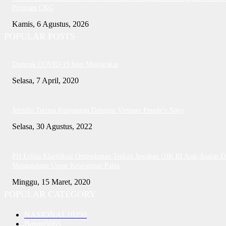
Program CKG
Kamis, 6 Agustus, 2026
POPULAR POSTS
Dampak COVID-19 bagi Masyarakat
Selasa, 7 April, 2020
Jefridin Terima Kunjungan Delegasi Vietnam People’s Navy
Selasa, 30 Agustus, 2022
PH Erlina Klarifikasi Ombudsman Terkait Jawaban OJK RI Asal-Asalan D
Mengandung Unsur Keterangan Palsu
Minggu, 15 Maret, 2020
POPULAR CATEGORY
NASIONAL
10250
Batam
5065