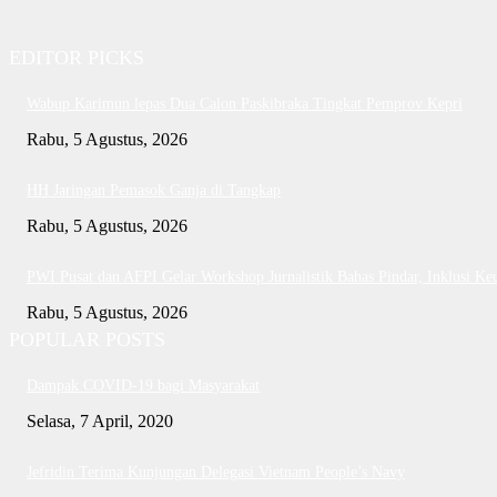
EDITOR PICKS
Wabup Karimun lepas Dua Calon Paskibraka Tingkat Pemprov Kepri
Rabu, 5 Agustus, 2026
HH Jaringan Pemasok Ganja di Tangkap
Rabu, 5 Agustus, 2026
PWI Pusat dan AFPI Gelar Workshop Jurnalistik Bahas Pindar, Inklusi Ke
Rabu, 5 Agustus, 2026
POPULAR POSTS
Dampak COVID-19 bagi Masyarakat
Selasa, 7 April, 2020
Jefridin Terima Kunjungan Delegasi Vietnam People’s Navy