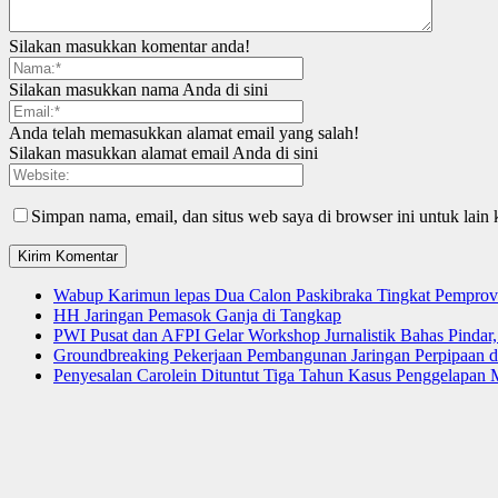
Silakan masukkan komentar anda!
Silakan masukkan nama Anda di sini
Anda telah memasukkan alamat email yang salah!
Silakan masukkan alamat email Anda di sini
Simpan nama, email, dan situs web saya di browser ini untuk lain 
Wabup Karimun lepas Dua Calon Paskibraka Tingkat Pemprov
HH Jaringan Pemasok Ganja di Tangkap
PWI Pusat dan AFPI Gelar Workshop Jurnalistik Bahas Pindar,
Groundbreaking Pekerjaan Pembangunan Jaringan Perpipaan
Penyesalan Carolein Dituntut Tiga Tahun Kasus Penggelapan 