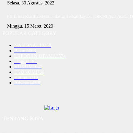
Selasa, 30 Agustus, 2022
PH Erlina Klarifikasi Ombudsman Terkait Jawaban OJK RI Asal-Asalan 
Minggu, 15 Maret, 2020
POPULAR CATEGORY
NASIONAL
10250
Batam
5063
LAPORAN UTAMA
3574
Lingga
1187
HUKUM
1040
EKONOMI
730
Karimun
716
Advetorial
590
TENTANG KITA