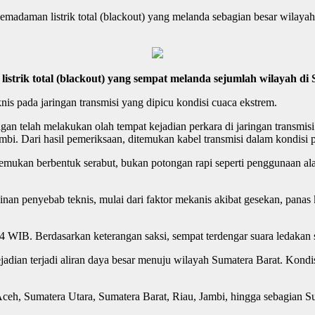
pemadaman listrik total (blackout) yang melanda sebagian besar wilayah
trik total (blackout) yang sempat melanda sejumlah wilayah di 
nis pada jaringan transmisi yang dipicu kondisi cuaca ekstrem.
an telah melakukan olah tempat kejadian perkara di jaringan transmi
 Dari hasil pemeriksaan, ditemukan kabel transmisi dalam kondisi p
temukan berbentuk serabut, bukan potongan rapi seperti penggunaan ala
an penyebab teknis, mulai dari faktor mekanis akibat gesekan, panas
44 WIB. Berdasarkan keterangan saksi, sempat terdengar suara ledakan se
ejadian terjadi aliran daya besar menuju wilayah Sumatera Barat. Kon
Aceh, Sumatera Utara, Sumatera Barat, Riau, Jambi, hingga sebagian S