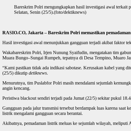
Bareskrim Polri mengungkapkan hasil investigasi awal terkait 
Selatan, Senin (25/5).(foto/dektiknews)
RASIO.CO, Jakarta – Bareskrim Polri memastikan pemadaman lis
Hasil investigasi awal menunjukkan gangguan terjadi akibat faktor tek
Wakabareskrim Polri, Irjen Nunung Syaifudin, mengatakan tim gabung
Muara Bungo–Sungai Rumpeh, tepatnya di Desa Tempino, Muaro Jambi.
“Kami pastikan tidak ada indikasi sabotase. Kerusakan kabel yang di
(25/5) dikutip
detiknews
.
Menurutnya, tim Puslabfor Polri masih mendalami sejumlah kemungkin
angin kencang.
Peristiwa blackout sendiri terjadi pada Jumat (22/5) sekitar pukul 18.
Gangguan pada jalur transmisi tersebut berdampak luas karena saat k
listrik mengalami gangguan secara berantai.
Akibatnya, pemadaman listrik meluas ke sejumlah wilayah, meliputi 