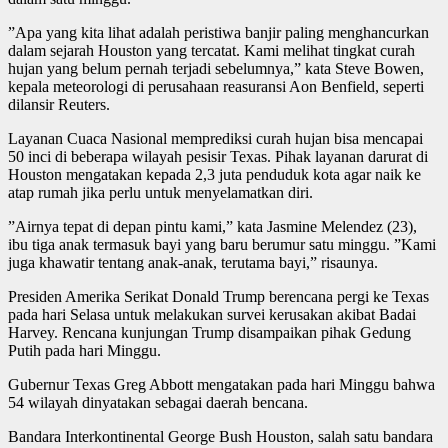
”Apa yang kita lihat adalah peristiwa banjir paling menghancurkan
dalam sejarah Houston yang tercatat. Kami melihat tingkat curah
hujan yang belum pernah terjadi sebelumnya,” kata Steve Bowen,
kepala meteorologi di perusahaan reasuransi Aon Benfield, seperti
dilansir Reuters.
Layanan Cuaca Nasional memprediksi curah hujan bisa mencapai
50 inci di beberapa wilayah pesisir Texas. Pihak layanan darurat di
Houston mengatakan kepada 2,3 juta penduduk kota agar naik ke
atap rumah jika perlu untuk menyelamatkan diri.
”Airnya tepat di depan pintu kami,” kata Jasmine Melendez (23),
ibu tiga anak termasuk bayi yang baru berumur satu minggu. ”Kami
juga khawatir tentang anak-anak, terutama bayi,” risaunya.
Presiden Amerika Serikat Donald Trump berencana pergi ke Texas
pada hari Selasa untuk melakukan survei kerusakan akibat Badai
Harvey. Rencana kunjungan Trump disampaikan pihak Gedung
Putih pada hari Minggu.
Gubernur Texas Greg Abbott mengatakan pada hari Minggu bahwa
54 wilayah dinyatakan sebagai daerah bencana.
Bandara Interkontinental George Bush Houston, salah satu bandara