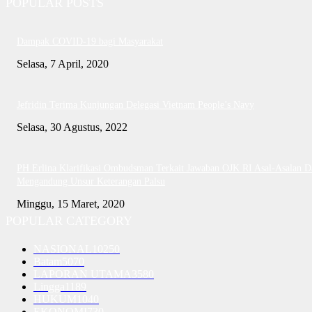
POPULAR POSTS
Dampak COVID-19 bagi Masyarakat
Selasa, 7 April, 2020
Jefridin Terima Kunjungan Delegasi Vietnam People’s Navy
Selasa, 30 Agustus, 2022
PH Erlina Klarifikasi Ombudsman Terkait Jawaban OJK RI Asal-Asalan D
Mengandung Unsur Keterangan Palsu
Minggu, 15 Maret, 2020
POPULAR CATEGORY
NASIONAL
10250
Batam
5070
LAPORAN UTAMA
3580
Lingga
1189
HUKUM
1040
EKONOMI
730