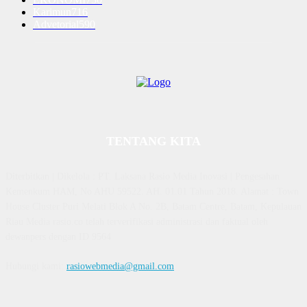
Karimun
716
Advetorial
590
TENTANG KITA
Diterbitkan | Dikelola : PT. Laksana Rasio Media Inovasi | Pengesahan
Kemenkum HAM, No AHU 59522. AH. 01.01 Tahun 2018. Alamat : Town
House Cluster Puri Melati Blok A No. 2B, Batam Centre, Batam, Kepulauan
Riau Media rasio.co telah terverifikasi administrasi dan faktual oleh
dewanpers dengan ID 9564
Hubungi kami:
rasiowebmedia@gmail.com