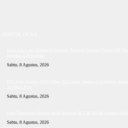
EDITOR PICKS
Dalih Junior dan Overmacht Diserang: Keluarga Natanael Tantang PH Te
Buktikan di Pengadilan
Sabtu, 8 Agustus, 2026
PWI Kepri Siapkan UKW Akbar 2026 Gratis, Siapkan 6 Kelompok denga
Verifikasi Ketat
Sabtu, 8 Agustus, 2026
Open Tournament Domino Awali Kegiatan HUT RI RW 04 Legenda Mala
Sabtu, 8 Agustus, 2026