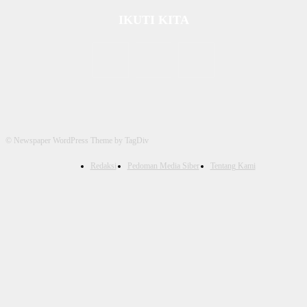
IKUTI KITA
© Newspaper WordPress Theme by TagDiv
Redaksi
Pedoman Media Siber
Tentang Kami